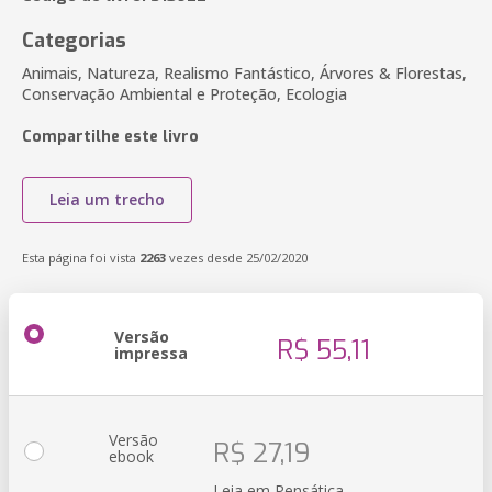
Categorias
Animais, Natureza, Realismo Fantástico, Árvores & Florestas,
Conservação Ambiental e Proteção, Ecologia
Compartilhe este livro
Leia um trecho
Esta página foi vista
2263
vezes desde 25/02/2020
Versão
R$ 55,11
impressa
Versão
R$ 27,19
ebook
Leia em Pensática