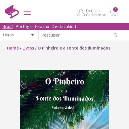
0
Entre ou
Cadastre-se
Brasil
Portugal
España
Deutschland
Home
/
Livros
/
O Pinheiro e a Fonte dos Iluminados