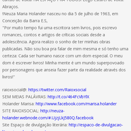
Abraços.
!Neuza Maria Holander nasceu no dia 5 de julho de 1963, em
Conceição da Barra E.S,
"Por muito tempo fui uma escritora sem livros, pois escrevo
romances, contos e artigos de críticas sociais desde a
adolescência. Agora realizo o sonho de ter minhas obras
publicadas. Não sou boa pra falar de mim mesma e só tenho uma
certeza: Cada ser humano nasce com um dom especial. O meu
dom é escrever livros! Minha mente é um mundo superpovoado
por personagens que anseia fazer parte da realidade através dos
livros!''
raioxsocial@:
https://twitter.com/Raioxsocial
SEM MEIAS PALÁVRAS:
http://t.co/464FcVbYlX
Holander Marisa:
http://www.facebook.com/marisa.holander
SITE RAIOXSOCIAL:
http://neuza-
holander.webnode.com/#.UjzjLkJ580Q.facebook
Site Espaço de divulgação literária:
http://espaco-de-divulgacao-