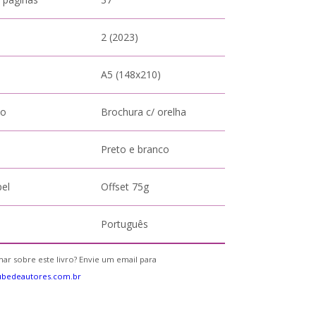
2 (2023)
A5 (148x210)
to
Brochura c/ orelha
Preto e branco
pel
Offset 75g
Português
ar sobre este livro? Envie um email para
ubedeautores.com.br