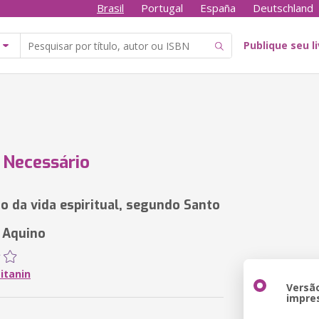
Brasil
Portugal
España
Deutschland
Publique seu l
 Necessário
ão da vida espiritual, segundo Santo
 Aquino
itanin
Versã
impre