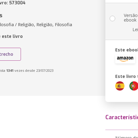
ivro: 573004
s
Versão
ebook
losofia / Religião, Religião, Filosofia
Le
 este livro
Este eboo
trecho
ista
1341
vezes desde 23/07/2023
Este livr
Característi
Número de