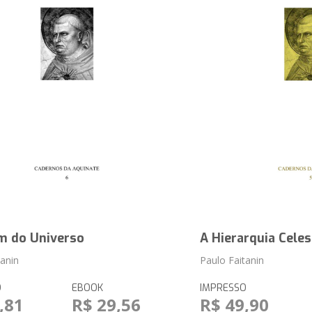
m do Universo
A Hierarquia Celes
tanin
Paulo Faitanin
O
EBOOK
IMPRESSO
,81
R$ 29,56
R$ 49,90