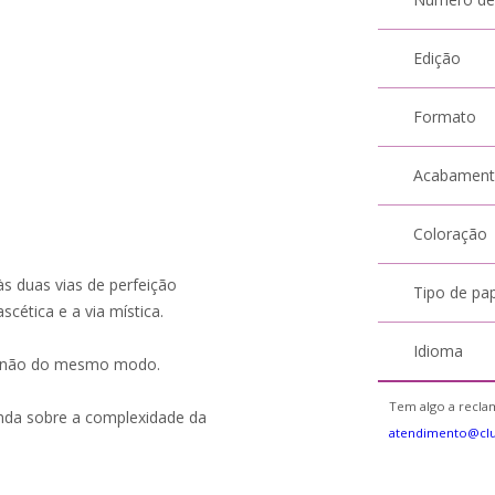
Edição
Formato
Acabamen
Coloração
s duas vias de perfeição
Tipo de pa
scética e a via mística.
Idioma
s não do mesmo modo.
Tem algo a reclam
nda sobre a complexidade da
atendimento@cl