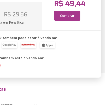
R$ 49,44
R$ 29,56
Comprar
ia em Pensática
k também pode estar à venda na:
o também está à venda em:
cas
 páginas
37