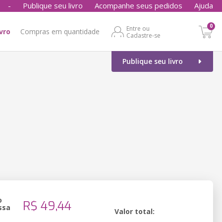
-
Publique seu livro
Acompanhe seus pedidos
Ajuda
0
Entre ou
ivro
Compras em quantidade
Cadastre-se
Publique seu livro
o
R$ 49,44
ssa
Valor total: