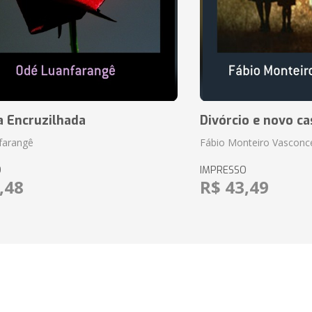
a Encruzilhada
Divórcio e novo ca
farangê
Fábio Monteiro Vasconc
O
IMPRESSO
,48
R$ 43,49