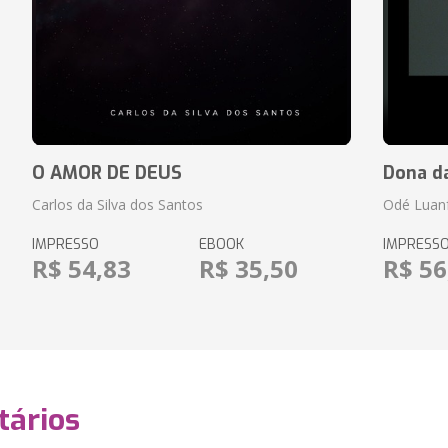
O AMOR DE DEUS
Dona d
Carlos da Silva dos Santos
Odé Luan
IMPRESSO
EBOOK
IMPRESS
R$ 54,83
R$ 35,50
R$ 56
ários