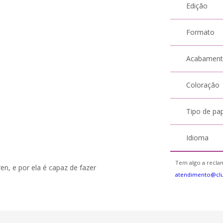
Edição
Formato
Acabamen
Coloração
Tipo de pa
Idioma
Tem algo a reclam
n, e por ela é capaz de fazer
atendimento@cl