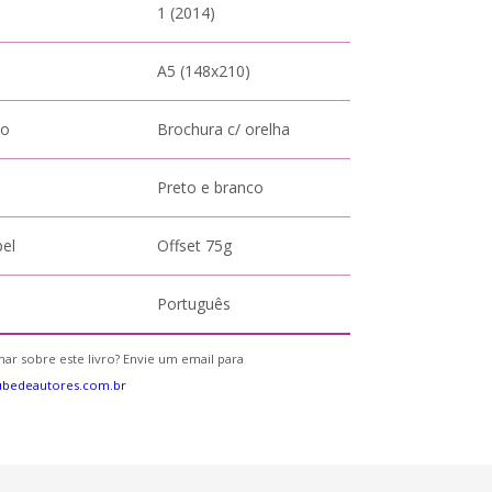
1 (2014)
A5 (148x210)
to
Brochura c/ orelha
Preto e branco
pel
Offset 75g
Português
ar sobre este livro? Envie um email para
ubedeautores.com.br