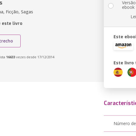
s
Versão
ebook
ma, Ficção, Sagas
Le
 este livro
Este eboo
trecho
ista
16633
vezes desde 17/12/2014
Este livr
Característi
Número de