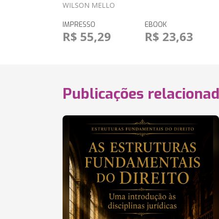
WILSON MELLO
IMPRESSO
EBOOK
R$ 55,29
R$ 23,63
Publicações relaciona