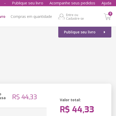
-
Publique seu livro
Acompanhe seus pedidos
Ajuda
0
Entre ou
ivro
Compras em quantidade
Cadastre-se
Publique seu livro
o
R$ 44,33
ssa
Valor total:
R$ 44,33