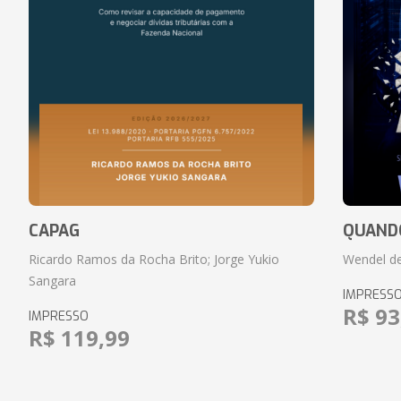
CAPAG
QUANDO
Ricardo Ramos da Rocha Brito; Jorge Yukio
Wendel de
Sangara
IMPRESS
R$ 93
IMPRESSO
R$ 119,99