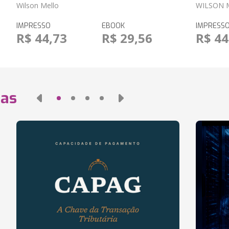
Wilson Mello
WILSON 
IMPRESSO
EBOOK
IMPRESS
R$ 44,73
R$ 29,56
R$ 44
das