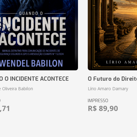
 O INCIDENTE ACONTECE
O Futuro do Direit
 Oliveira Babilon
Lírio Amaro Damary
O
IMPRESSO
,71
R$ 89,90