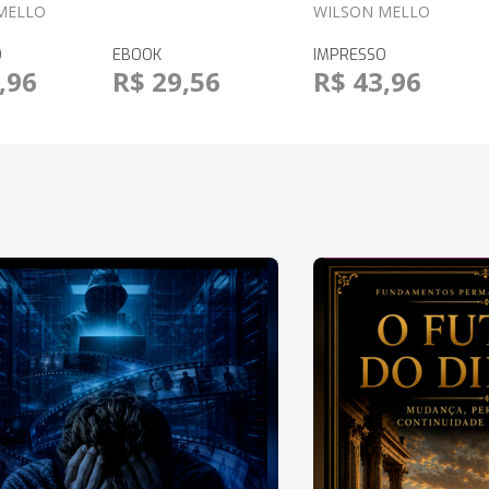
MELLO
WILSON MELLO
O
EBOOK
IMPRESSO
,96
R$ 29,56
R$ 43,96