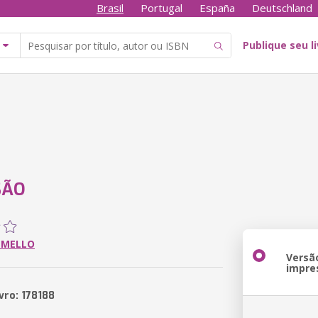
Brasil
Portugal
España
Deutschland
Publique seu l
SÃO
 MELLO
Versã
impre
vro: 178188