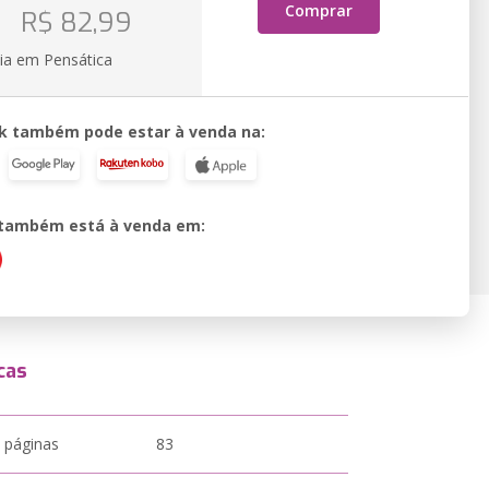
o
Comprar
R$ 82,99
ia em Pensática
k também pode estar à venda na:
o também está à venda em:
cas
 páginas
83