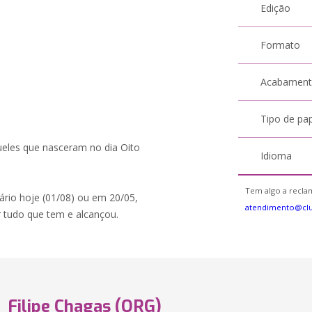
Edição
Formato
Acabamen
Tipo de pa
queles que nasceram no dia Oito
Idioma
Tem algo a reclam
ário hoje (01/08) ou em 20/05,
atendimento@cl
r tudo que tem e alcançou.
Filipe Chagas (ORG)