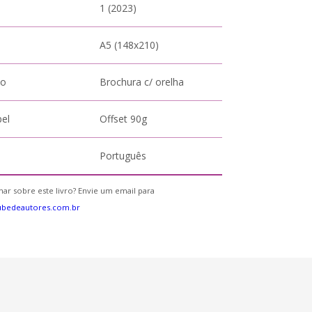
1 (2023)
A5 (148x210)
to
Brochura c/ orelha
pel
Offset 90g
Português
ar sobre este livro? Envie um email para
ubedeautores.com.br