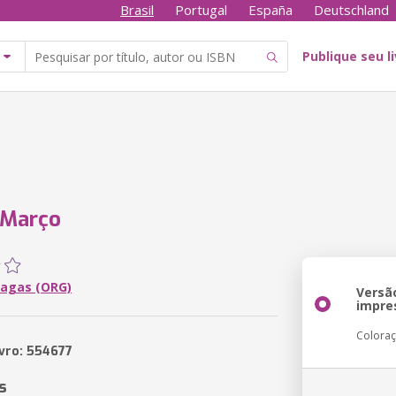
Brasil
Portugal
España
Deutschland
Publique seu l
 Março
hagas (ORG)
Versã
impre
Colora
ivro: 554677
s