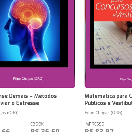
nse Demais – Métodos
Matemática para 
iviar o Estresse
Públicos e Vestibu
agas (ORG)
Filipe Chagas (ORG)
O
EBOOK
IMPRESSO
,66
R$ 35,50
R$ 83,97