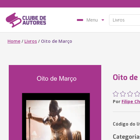
Menu
Home
/
Livros
/
Oito de Março
Oito de
Por
Filipe C
Código do l
Categoria