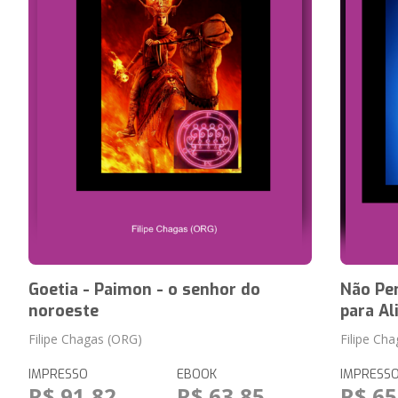
Goetia - Paimon - o senhor do
Não Pe
noroeste
para Al
Filipe Chagas (ORG)
Filipe Ch
IMPRESSO
EBOOK
IMPRESS
R$ 91,82
R$ 63,85
R$ 65