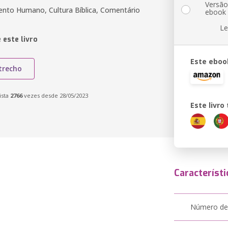
Versã
nto Humano, Cultura Bíblica, Comentário
ebook
Le
 este livro
Este eboo
trecho
ista
2766
vezes desde 28/05/2023
Este livr
Característi
Número de