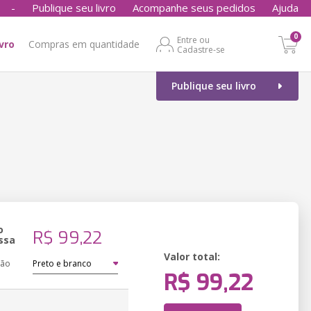
-
Publique seu livro
Acompanhe seus pedidos
Ajuda
0
Entre ou
ivro
Compras em quantidade
Cadastre-se
Publique seu livro
o
R$ 99,22
ssa
Valor total:
ção
R$ 99,22