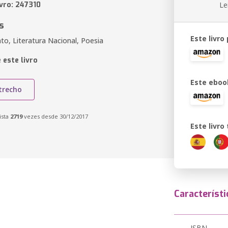
ivro: 247310
Le
s
Este livro
to, Literatura Nacional, Poesia
 este livro
Este eboo
trecho
ista
2719
vezes desde 30/12/2017
Este livr
Característi
ISBN