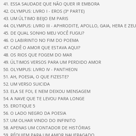
41. ESSA SAUDADE QUE NÃO QUER IR EMBORA
42. OLYMPUS: LIVRO I - EROS (3ª PARTE)
43. UM ÚLTIMO BEIJO EM PARIS
44. OLYMPUS: LIVRO III - APHRODITE, APOLLO, GAIA, HERA E ZE
45. DE QUAL SONHO MEU VOCÊ FUGIU?
46. O LABIRINTO NO FIM DO POEMA
47. CADÊ O AMOR QUE ESTAVA AQUI?
48. OS RIOS QUE FOGEM DO MAR
49. ÚLTIMOS VERSOS PARA UM PERDIDO AMOR
50. OLYMPUS: LIVRO IV - PANTHEON
51. AH, POESIA, O QUE FIZESTE?
52. UM VERSO SUICIDA
53. ELA SE FOI, E NEM DEIXOU MENSAGEM
54. A NAVE QUE TE LEVOU PARA LONGE
55. EROTIQUE 5
56. O LADO NEGRO DA POESIA
57. UM OLHAR VINDO DO INFINITO
58. APENAS UM CONTADOR DE HISTÓRIAS
59. RÉQUIEM PARA UM AMOR NAUFRAGADO