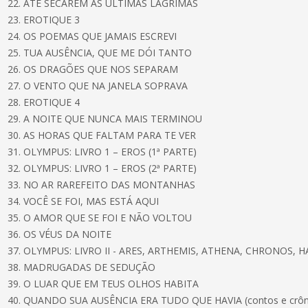
22. ATÉ SECAREM AS ÚLTIMAS LÁGRIMAS
23. EROTIQUE 3
24. OS POEMAS QUE JAMAIS ESCREVI
25. TUA AUSÊNCIA, QUE ME DÓI TANTO
26. OS DRAGÕES QUE NOS SEPARAM
27. O VENTO QUE NA JANELA SOPRAVA
28. EROTIQUE 4
29. A NOITE QUE NUNCA MAIS TERMINOU
30. AS HORAS QUE FALTAM PARA TE VER
31. OLYMPUS: LIVRO 1 – EROS (1ª PARTE)
32. OLYMPUS: LIVRO 1 – EROS (2ª PARTE)
33. NO AR RAREFEITO DAS MONTANHAS
34. VOCÊ SE FOI, MAS ESTÁ AQUI
35. O AMOR QUE SE FOI E NÃO VOLTOU
36. OS VÉUS DA NOITE
37. OLYMPUS: LIVRO II - ARES, ARTHEMIS, ATHENA, CHRONOS,
38. MADRUGADAS DE SEDUÇÃO
39. O LUAR QUE EM TEUS OLHOS HABITA
40. QUANDO SUA AUSÊNCIA ERA TUDO QUE HAVIA (contos e crôn