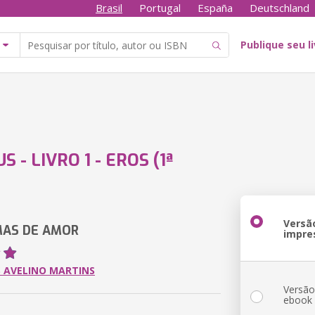
Brasil
Portugal
España
Deutschland
Publique seu l
 - LIVRO 1 - EROS (1ª
Versã
MAS DE AMOR
impre
 AVELINO MARTINS
Versã
ebook