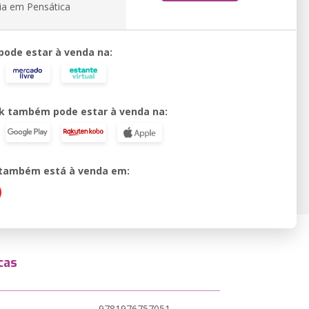
ia em Pensática
 pode estar à venda na:
k também pode estar à venda na:
o também está à venda em:
cas
9781976757051