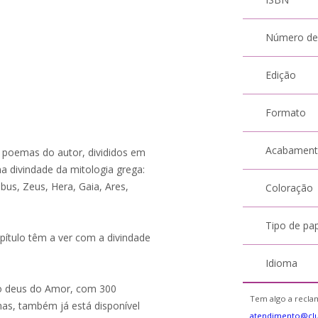
Número de
Edição
Formato
Acabamen
 poemas do autor, divididos em
a divindade da mitologia grega:
bus, Zeus, Hera, Gaia, Ares,
Coloração
Tipo de pa
tulo têm a ver com a divindade
Idioma
, o deus do Amor, com 300
Tem algo a reclam
s, também já está disponível
atendimento@cl