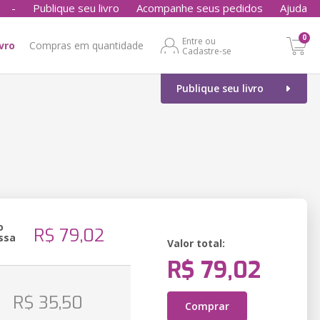
-
Publique seu livro
Acompanhe seus pedidos
Ajuda
0
Entre ou
ivro
Compras em quantidade
Cadastre-se
Publique seu livro
o
R$ 79,02
ssa
Valor total:
R$ 79,02
o
R$ 35,50
Comprar