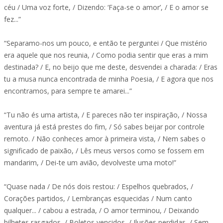
céu / Uma voz forte, / Dizendo: ‘Faça-se o amor’, / E o amor se
fez...”
“Separamo-nos um pouco, e então te perguntei / Que mistério
era aquele que nos reunia, / Como podia sentir que eras a mim
destinada? / E, no beijo que me deste, desvendei a charada: / Eras
tu a musa nunca encontrada de minha Poesia, / E agora que nos
encontramos, para sempre te amarei...”
“Tu não és uma artista, / E pareces não ter inspiração, / Nossa
aventura já está prestes do fim, / Só sabes beijar por controle
remoto. / Não conheces amor à primeira vista, / Nem sabes o
significado de paixão, / Lês meus versos como se fossem em
mandarim, / Dei-te um avião, devolveste uma moto!”
“Quase nada / De nós dois restou: / Espelhos quebrados, /
Corações partidos, / Lembranças esquecidas / Num canto
qualquer... / cabou a estrada, / O amor terminou, / Deixando
bilhetes rasgados, / Boletos vencidos, / Ilusões perdidas, / Sem