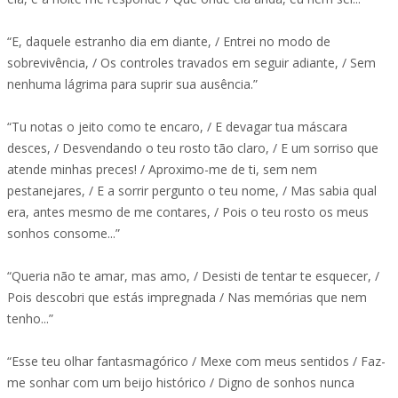
“E, daquele estranho dia em diante, / Entrei no modo de
sobrevivência, / Os controles travados em seguir adiante, / Sem
nenhuma lágrima para suprir sua ausência.”
“Tu notas o jeito como te encaro, / E devagar tua máscara
desces, / Desvendando o teu rosto tão claro, / E um sorriso que
atende minhas preces! / Aproximo-me de ti, sem nem
pestanejares, / E a sorrir pergunto o teu nome, / Mas sabia qual
era, antes mesmo de me contares, / Pois o teu rosto os meus
sonhos consome...”
“Queria não te amar, mas amo, / Desisti de tentar te esquecer, /
Pois descobri que estás impregnada / Nas memórias que nem
tenho...”
“Esse teu olhar fantasmagórico / Mexe com meus sentidos / Faz-
me sonhar com um beijo histórico / Digno de sonhos nunca