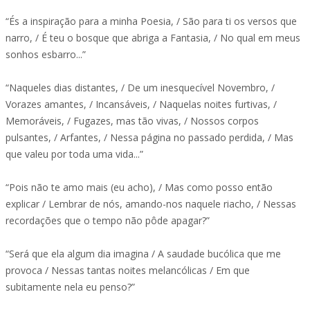
“És a inspiração para a minha Poesia, / São para ti os versos que
narro, / É teu o bosque que abriga a Fantasia, / No qual em meus
sonhos esbarro...”
“Naqueles dias distantes, / De um inesquecível Novembro, /
Vorazes amantes, / Incansáveis, / Naquelas noites furtivas, /
Memoráveis, / Fugazes, mas tão vivas, / Nossos corpos
pulsantes, / Arfantes, / Nessa página no passado perdida, / Mas
que valeu por toda uma vida...”
“Pois não te amo mais (eu acho), / Mas como posso então
explicar / Lembrar de nós, amando-nos naquele riacho, / Nessas
recordações que o tempo não pôde apagar?”
“Será que ela algum dia imagina / A saudade bucólica que me
provoca / Nessas tantas noites melancólicas / Em que
subitamente nela eu penso?”