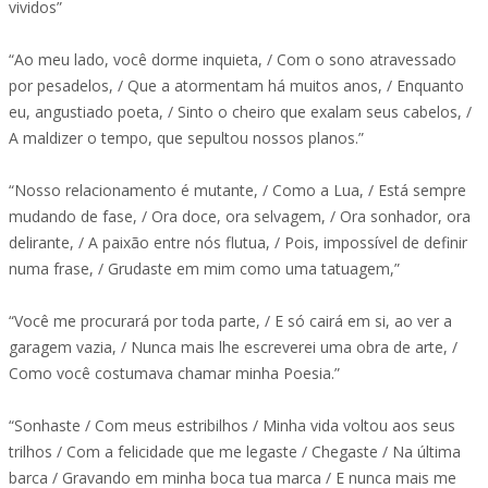
vividos”
“Ao meu lado, você dorme inquieta, / Com o sono atravessado
por pesadelos, / Que a atormentam há muitos anos, / Enquanto
eu, angustiado poeta, / Sinto o cheiro que exalam seus cabelos, /
A maldizer o tempo, que sepultou nossos planos.”
“Nosso relacionamento é mutante, / Como a Lua, / Está sempre
mudando de fase, / Ora doce, ora selvagem, / Ora sonhador, ora
delirante, / A paixão entre nós flutua, / Pois, impossível de definir
numa frase, / Grudaste em mim como uma tatuagem,”
“Você me procurará por toda parte, / E só cairá em si, ao ver a
garagem vazia, / Nunca mais lhe escreverei uma obra de arte, /
Como você costumava chamar minha Poesia.”
“Sonhaste / Com meus estribilhos / Minha vida voltou aos seus
trilhos / Com a felicidade que me legaste / Chegaste / Na última
barca / Gravando em minha boca tua marca / E nunca mais me