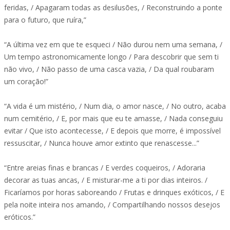
feridas, / Apagaram todas as desilusões, / Reconstruindo a ponte
para o futuro, que ruíra,”
“A última vez em que te esqueci / Não durou nem uma semana, /
Um tempo astronomicamente longo / Para descobrir que sem ti
não vivo, / Não passo de uma casca vazia, / Da qual roubaram
um coração!”
“A vida é um mistério, / Num dia, o amor nasce, / No outro, acaba
num cemitério, / E, por mais que eu te amasse, / Nada conseguiu
evitar / Que isto acontecesse, / E depois que morre, é impossível
ressuscitar, / Nunca houve amor extinto que renascesse...”
“Entre areias finas e brancas / E verdes coqueiros, / Adoraria
decorar as tuas ancas, / E misturar-me a ti por dias inteiros. /
Ficaríamos por horas saboreando / Frutas e drinques exóticos, / E
pela noite inteira nos amando, / Compartilhando nossos desejos
eróticos.”