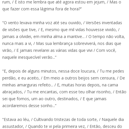
rum, / E isto me lembra que até agora estou em jejum, / Mas o
que fazer com essa lágrima fora de hora?”
“O vento levava minha voz até seu ouvido, / Versões inventadas
de visões que tive, / E, mesmo que mil vidas houvesse vivido, /
Jamais a olvidei, em minha alma a mantive... / O tempo não volta,
nunca mais a vi, / Mas sua lembrança sobreviverá, nos dias que
virão, / E jamais revelarei as várias vidas que vivi / Com você,
naquele inesquecível verão...”
“E, depois de alguns minutos, nessa doce loucura, / Tu me pedes
perdão, e eu aceito, / Em meio a outros beijos sem censura, / De
minhas amarguras refeito... / E, muitas horas depois, na cama
abraçados, / Tu me encantas, com esse teu olhar risonho, / Então
sei que fomos, um ao outro, destinados, / E que jamais
acordaremos desse sonho...”
“Estava ao léu, / Cultivando tristezas de toda sorte, / Naquele dia
assustador, / Quando te vi pela primeira vez, / Então, desceu do