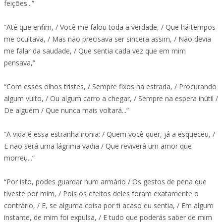
feições...”
“Até que enfim, / Você me falou toda a verdade, / Que há tempos
me ocultava, / Mas não precisava ser sincera assim, / Não devia
me falar da saudade, / Que sentia cada vez que em mim
pensava,”
“Com esses olhos tristes, / Sempre fixos na estrada, / Procurando
algum vulto, / Ou algum carro a chegar, / Sempre na espera inútil /
De alguém / Que nunca mais voltará...”
“A vida é essa estranha ironia: / Quem você quer, já a esqueceu, /
E não será uma lágrima vadia / Que reviverá um amor que
morreu...”
“Por isto, podes guardar num armário / Os gestos de pena que
tiveste por mim, / Pois os efeitos deles foram exatamente o
contrário, / E, se alguma coisa por ti acaso eu sentia, / Em algum
instante, de mim foi expulsa, / E tudo que poderás saber de mim