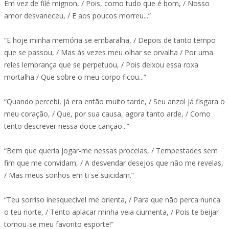
Em vez de filé mignon, / Pois, como tudo que é bom, / Nosso
amor desvaneceu, / E aos poucos morreu...”
“E hoje minha memória se embaralha, / Depois de tanto tempo
que se passou, / Mas às vezes meu olhar se orvalha / Por uma
reles lembrança que se perpetuou, / Pois deixou essa roxa
mortalha / Que sobre o meu corpo ficou...”
“Quando percebi, já era então muito tarde, / Seu anzol já fisgara o
meu coração, / Que, por sua causa, agora tanto arde, / Como
tento descrever nessa doce canção...”
“Bem que queria jogar-me nessas procelas, / Tempestades sem
fim que me convidam, / A desvendar desejos que não me revelas,
/ Mas meus sonhos em ti se suicidam.”
“Teu sorriso inesquecível me orienta, / Para que não perca nunca
o teu norte, / Tento aplacar minha veia ciumenta, / Pois te beijar
tornou-se meu favorito esporte!”