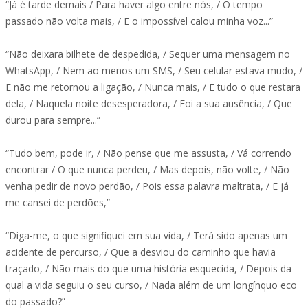
“Já é tarde demais / Para haver algo entre nós, / O tempo
passado não volta mais, / E o impossível calou minha voz...”
“Não deixara bilhete de despedida, / Sequer uma mensagem no
WhatsApp, / Nem ao menos um SMS, / Seu celular estava mudo, /
E não me retornou a ligação, / Nunca mais, / E tudo o que restara
dela, / Naquela noite desesperadora, / Foi a sua ausência, / Que
durou para sempre...”
“Tudo bem, pode ir, / Não pense que me assusta, / Vá correndo
encontrar / O que nunca perdeu, / Mas depois, não volte, / Não
venha pedir de novo perdão, / Pois essa palavra maltrata, / E já
me cansei de perdões,”
“Diga-me, o que signifiquei em sua vida, / Terá sido apenas um
acidente de percurso, / Que a desviou do caminho que havia
traçado, / Não mais do que uma história esquecida, / Depois da
qual a vida seguiu o seu curso, / Nada além de um longínquo eco
do passado?”