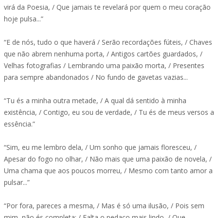
virá da Poesia, / Que jamais te revelará por quem o meu coração
hoje pulsa...”
“E de nós, tudo o que haverá / Serão recordações fúteis, / Chaves
que não abrem nenhuma porta, / Antigos cartões guardados, /
Velhas fotografias / Lembrando uma paixão morta, / Presentes
para sempre abandonados / No fundo de gavetas vazias...
“Tu és a minha outra metade, / A qual dá sentido à minha
existência, / Contigo, eu sou de verdade, / Tu és de meus versos a
essência.”
“Sim, eu me lembro dela, / Um sonho que jamais floresceu, /
Apesar do fogo no olhar, / Não mais que uma paixão de novela, /
Uma chama que aos poucos morreu, / Mesmo com tanto amor a
pulsar...”
“Por fora, pareces a mesma, / Mas é só uma ilusão, / Pois sem
mim, não és completa: / Falta o pedaço mais lindo, / Que