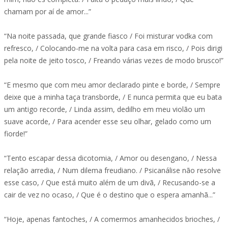
chamam por aí de amor...”
“Na noite passada, que grande fiasco / Foi misturar vodka com
refresco, / Colocando-me na volta para casa em risco, / Pois dirigi
pela noite de jeito tosco, / Freando várias vezes de modo brusco!”
“E mesmo que com meu amor declarado pinte e borde, / Sempre
deixe que a minha taça transborde, / E nunca permita que eu bata
um antigo recorde, / Linda assim, dedilho em meu violão um
suave acorde, / Para acender esse seu olhar, gelado como um
fiorde!”
“Tento escapar dessa dicotomia, / Amor ou desengano, / Nessa
relação arredia, / Num dilema freudiano. / Psicanálise não resolve
esse caso, / Que está muito além de um divã, / Recusando-se a
cair de vez no ocaso, / Que é o destino que o espera amanhã...”
“Hoje, apenas fantoches, / A comermos amanhecidos brioches, /