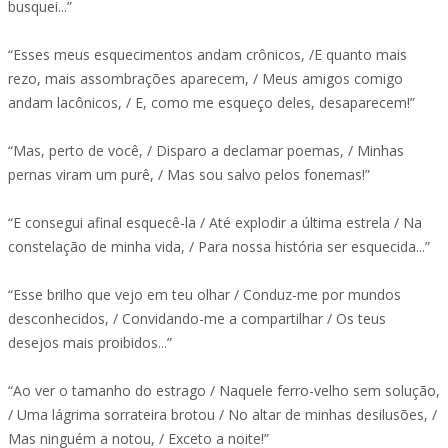
busquei...”
“Esses meus esquecimentos andam crônicos, /E quanto mais
rezo, mais assombrações aparecem, / Meus amigos comigo
andam lacônicos, / E, como me esqueço deles, desaparecem!”
“Mas, perto de você, / Disparo a declamar poemas, / Minhas
pernas viram um purê, / Mas sou salvo pelos fonemas!”
“E consegui afinal esquecê-la / Até explodir a última estrela / Na
constelação de minha vida, / Para nossa história ser esquecida...”
“Esse brilho que vejo em teu olhar / Conduz-me por mundos
desconhecidos, / Convidando-me a compartilhar / Os teus
desejos mais proibidos...”
“Ao ver o tamanho do estrago / Naquele ferro-velho sem solução,
/ Uma lágrima sorrateira brotou / No altar de minhas desilusões, /
Mas ninguém a notou, / Exceto a noite!”