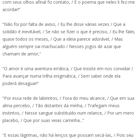
com seus olhos afinal fiz contato, / E o poema que neles li fez-me
acordar!”
“Não foi por falta de aviso, / Eu lhe disse várias vezes / Que a
solidão é inevitável, / Se não se fizer o que é preciso, / Eu lhe falei,
quase todos os meses, / Que a ideia parece adorável, / Mas
alguém sempre sai machucado / Nesses jogos de azar que
chamam de amor,”
“O amor é uma aventura errática, / Que insiste em nos convidar /
Para avançar numa trilha enigmática, / Sem saber onde ela
poderá desaguar!”
“Por essa rede de labirintos, / Fora do meu alcance, / Que em sua
alma percebo, / Tão distantes da minha, / Trafegam meus
instintos, / Nesse sangue substituído num relance, / Por um mero
placebo, / Que por suas veias caminha...”
“E essas lágrimas, não há lenços que possam secá-las, / Pois seu