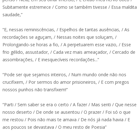
Subitamente estremece / Como se também tivesse / Essa maldita
saudade,”
“E, nessas reminiscências, / Espelhos de tantas ausências, / As
recordações se aguçam, / Nessas noites que soluçam, /
Prolongando-se horas a fio, / A perpetuarem esse vazio, / Esse
frio gélido, assustador, / Cada vez mais ameaçador, / Cercado de
assombrações, / E inesquecíveis recordações...”
“Pode ser que sejamos inteiros, / Num mundo onde não nos
crucifixem, / Por sermos do amor prisioneiros, / E com pregos
nossos punhos não transfixem!”
“Parti / Sem saber se era o certo / A fazer / Mas senti / Que nesse
nosso deserto / De onde se ausentou / O prazer / Foi só o que
me restou / Pois não mais te amava / De nós já nada havia / E
aos poucos se devastava / O meu resto de Poesia”