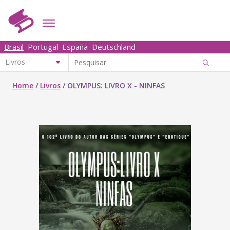
Brasil
Portugal
España
Deutschland
Home
/
Livros
/
OLYMPUS: LIVRO X - NINFAS