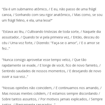
“Ela é um submarino atômico, / E eu, não passo de uma frágil
canoa, / Sonhando com seu rigor anatômico, / Mas como, se sou
um frágil felino, e ela, uma leoa?”
“Estava ao léu, / Cultivando tristezas de toda sorte, / Naquele dia
assustador, / Quando te vi pela primeira vez, / Então, desceu do
céu / Uma voz forte, / Dizendo: “Faça-se o amor”, / E o amor se
fez...”
“Nunca consigo aproveitar esse tempo veloz, / Que tão
rapidamente se evade, / E longe de você, fico de novo faminto, /
Sentindo saudades de nossos momentos, / E desejando de novo
ouvir a sua voz...”
“Nossas opiniões não coincidem, / E continuamos nos amando, /
Mas nossas mentes colidem, / E estamos sempre discordando /
Sobre tantos assuntos, / Por motivos jamais explicados, / Sempre
juntos, / Eternamente separados...”