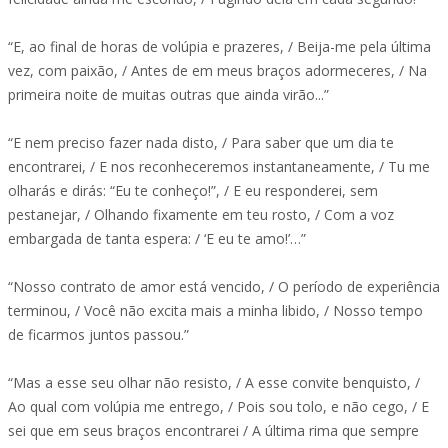
“E, ao final de horas de volúpia e prazeres, / Beija-me pela última
vez, com paixão, / Antes de em meus braços adormeceres, / Na
primeira noite de muitas outras que ainda virão...”
“E nem preciso fazer nada disto, / Para saber que um dia te
encontrarei, / E nos reconheceremos instantaneamente, / Tu me
olharás e dirás: “Eu te conheço!”, / E eu responderei, sem
pestanejar, / Olhando fixamente em teu rosto, / Com a voz
embargada de tanta espera: / ‘E eu te amo!’…”
“Nosso contrato de amor está vencido, / O período de experiência
terminou, / Você não excita mais a minha libido, / Nosso tempo
de ficarmos juntos passou.”
“Mas a esse seu olhar não resisto, / A esse convite benquisto, /
Ao qual com volúpia me entrego, / Pois sou tolo, e não cego, / E
sei que em seus braços encontrarei / A última rima que sempre