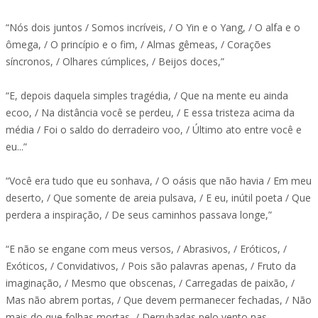
“Nós dois juntos / Somos incríveis, / O Yin e o Yang, / O alfa e o
ômega, / O princípio e o fim, / Almas gêmeas, / Corações
síncronos, / Olhares cúmplices, / Beijos doces,”
“E, depois daquela simples tragédia, / Que na mente eu ainda
ecoo, / Na distância você se perdeu, / E essa tristeza acima da
média / Foi o saldo do derradeiro voo, / Último ato entre você e
eu...”
“Você era tudo que eu sonhava, / O oásis que não havia / Em meu
deserto, / Que somente de areia pulsava, / E eu, inútil poeta / Que
perdera a inspiração, / De seus caminhos passava longe,”
“E não se engane com meus versos, / Abrasivos, / Eróticos, /
Exóticos, / Convidativos, / Pois são palavras apenas, / Fruto da
imaginação, / Mesmo que obscenas, / Carregadas de paixão, /
Mas não abrem portas, / Que devem permanecer fechadas, / Não
mais do que folhas mortas, / Derrubadas pelo vento nas