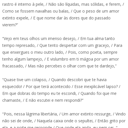
rastro é interno à pele, / Não são líquidas, mas sólidas, e ferem, /
Como se fossem navalhas ou balas, / Que o peso de um amor
extinto expele, / E que nome dar às dores que do passado
vierem?”
“Vejo em teus olhos um imenso desejo, / Em tua alma tanto
tempo represado, / Que tento despertar com um gracejo, / Para
que enxergues o meu outro lado, / Pois, como poeta, sempre
tenho algum lampejo, / E vislumbro em ti mágoa por um amor
fracassado, / Mas não percebes o olhar com que te dardejo,”
“Quase tive um colapso, / Quando descobri que te havia
esquecido! / Por que terá acontecido / Esse inexplicável lapso? /
Em que dobras do tempo eu te escondi, / Quando foi que me
chamaste, / E não escutei e nem respondi?”
“Pois, nessa lágrima libertária, / Um amor extinto ressurge, / Vindo
não sei de onde, / Naquela caixa onde o sepultei, / Então grito por
ela, e a noite me responde / Que onde ela anda, eu nem sei...”