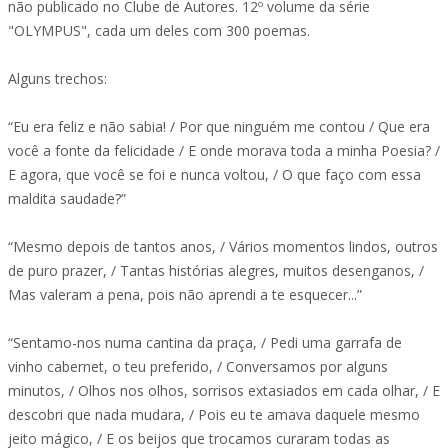
não publicado no Clube de Autores. 12º volume da série
"OLYMPUS", cada um deles com 300 poemas.
Alguns trechos:
“Eu era feliz e não sabia! / Por que ninguém me contou / Que era
você a fonte da felicidade / E onde morava toda a minha Poesia? /
E agora, que você se foi e nunca voltou, / O que faço com essa
maldita saudade?”
“Mesmo depois de tantos anos, / Vários momentos lindos, outros
de puro prazer, / Tantas histórias alegres, muitos desenganos, /
Mas valeram a pena, pois não aprendi a te esquecer...”
“Sentamo-nos numa cantina da praça, / Pedi uma garrafa de
vinho cabernet, o teu preferido, / Conversamos por alguns
minutos, / Olhos nos olhos, sorrisos extasiados em cada olhar, / E
descobri que nada mudara, / Pois eu te amava daquele mesmo
jeito mágico, / E os beijos que trocamos curaram todas as