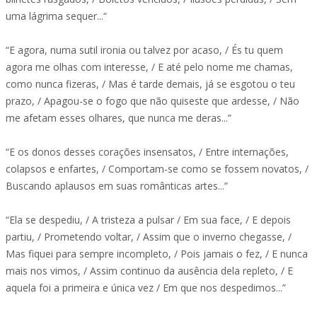
uma lágrima sequer...“
“E agora, numa sutil ironia ou talvez por acaso, / És tu quem
agora me olhas com interesse, / E até pelo nome me chamas,
como nunca fizeras, / Mas é tarde demais, já se esgotou o teu
prazo, / Apagou-se o fogo que não quiseste que ardesse, / Não
me afetam esses olhares, que nunca me deras...”
“E os donos desses corações insensatos, / Entre internações,
colapsos e enfartes, / Comportam-se como se fossem novatos, /
Buscando aplausos em suas românticas artes...”
“Ela se despediu, / A tristeza a pulsar / Em sua face, / E depois
partiu, / Prometendo voltar, / Assim que o inverno chegasse, /
Mas fiquei para sempre incompleto, / Pois jamais o fez, / E nunca
mais nos vimos, / Assim continuo da ausência dela repleto, / E
aquela foi a primeira e única vez / Em que nos despedimos...”