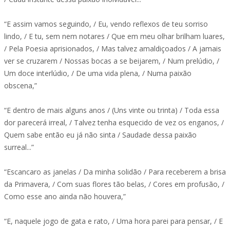
“E assim vamos seguindo, / Eu, vendo reflexos de teu sorriso
lindo, / E tu, sem nem notares / Que em meu olhar brilham luares,
/ Pela Poesia aprisionados, / Mas talvez amaldiçoados / A jamais
ver se cruzarem / Nossas bocas a se beijarem, / Num prelúdio, /
Um doce interlúdio, / De uma vida plena, / Numa paixão
obscena,”
“E dentro de mais alguns anos / (Uns vinte ou trinta) / Toda essa
dor parecerá irreal, / Talvez tenha esquecido de vez os enganos, /
Quem sabe então eu já não sinta / Saudade dessa paixão
surreal...”
“Escancaro as janelas / Da minha solidão / Para receberem a brisa
da Primavera, / Com suas flores tão belas, / Cores em profusão, /
Como esse ano ainda não houvera,”
“E, naquele jogo de gata e rato, / Uma hora parei para pensar, / E