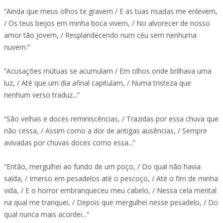
“Ainda que meus olhos te gravem / E as tuas risadas me enlevem,
/ Os teus beijos em minha boca vivem, / No alvorecer de nosso
amor tão jovem, / Resplandecendo num céu sem nenhuma
nuvem.”
“Acusações mútuas se acumulam / Em olhos onde brilhava uma
luz, / Até que um dia afinal capitulam, / Numa tristeza que
nenhum verso traduz...”
“São velhas e doces reminiscências, / Trazidas por essa chuva que
não cessa, / Assim como a dor de antigas ausências, / Sempre
avivadas por chuvas doces como essa...”
“Então, mergulhei ao fundo de um poço, / Do qual não havia
saída, / Imerso em pesadelos até o pescoço, / Até o fim de minha
vida, / E o horror embranqueceu meu cabelo, / Nessa cela mental
na qual me tranquei, / Depois que mergulhei nesse pesadelo, / Do
qual nunca mais acordei...”