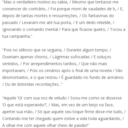
“Mas o verdadeiro motivo eu sabia, / Mesmo que tentasse me
convencer do contrário, / Foi porque morri de saudades de ti, / E,
depois de tantas mortes e ressurreições, / Os fantasmas do
passado / Levaram-me até tua porta, / E um dedo rebelde, /
Ignorando o comando mental / Para que ficasse quieto, / Tocou a
tua campainha,”
“Pois no silêncio que se seguiria, / Durante algum tempo, /
Ouviriam apenas choros, / Lágrimas sufocadas / E soluços
sentidos, / Por arrependimentos tardios, / Que não mais
importavam, / Pois os cenários após o final de uma novela / São
desmontados, e o que restou / É guardado no fundo de armários
/ Ou de doloridas recordações...”
“Aquele ‘Oi’ com sua voz de veludo / Soou-me como se dissesse
‘O que está esperando?’, / Mas, em vez de um beijo na face,
apertei sua mão, / Só que aquele seu toque firme disse-me tudo, /
Contando-me ter chegado quem estive a vida toda aguardando, /
A olhar-me com aquele olhar cheio de paixão!”