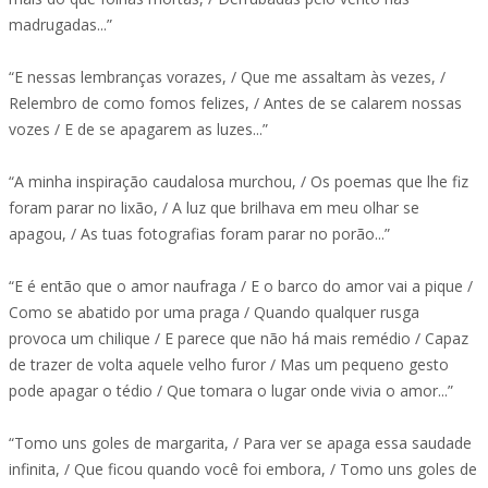
madrugadas...”
“E nessas lembranças vorazes, / Que me assaltam às vezes, /
Relembro de como fomos felizes, / Antes de se calarem nossas
vozes / E de se apagarem as luzes...”
“A minha inspiração caudalosa murchou, / Os poemas que lhe fiz
foram parar no lixão, / A luz que brilhava em meu olhar se
apagou, / As tuas fotografias foram parar no porão...”
“E é então que o amor naufraga / E o barco do amor vai a pique /
Como se abatido por uma praga / Quando qualquer rusga
provoca um chilique / E parece que não há mais remédio / Capaz
de trazer de volta aquele velho furor / Mas um pequeno gesto
pode apagar o tédio / Que tomara o lugar onde vivia o amor...”
“Tomo uns goles de margarita, / Para ver se apaga essa saudade
infinita, / Que ficou quando você foi embora, / Tomo uns goles de