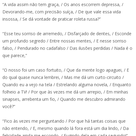
“A vida assim não tem graça, / Os anos escorrem depressa, /
Devorando-me, com precisão suíça, / De que vale essa vida
insossa, / Se dá vontade de praticar roleta russa?”
“Esse teu sorriso de arremedo, / Disfarçado de dentes, / Esconde
um profundo segredo / Entre nossas mentes, / E nesse sorriso
falso, / Pendurado no cadafalso / Das ilusões perdidas / Nada é o
que parece,”
“O nosso foi um caso fortuito, / Que da mente logo apaguei, / E
do qual quase nunca lembrei, / Mas me dá um curto-circuito /
Quando eu a vejo na tela / Estrelando alguma novela, / Enquanto
folheio a TV! / Por que às vezes me dá um arrepio, / Em minhas
sinapses, arrebenta um fio, / Quando me descubro admirando
você?”
“Fico às vezes me perguntando / Por que há tantas coisas que
não entendo, / E, mesmo quando lá fora está um dia lindo, / Da
felicidade ainda me escondo, / Fugindo dela em cada segundo!”