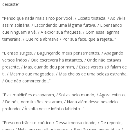
deixaste”
“Penso que nada mais sinto por você, / Exceto tristeza, / Ao vê-la
assim solitária, / Escondendo uma lágrima furtiva, / E pensando
que ninguém a vê, / A expor sua fraqueza, / Com essa lágrima
temerária, / Que rola abrasiva / Por sua face, que a rejeita...”
“E então surges, / Bagunçando meus pensamentos, / Apagando
versos lindos / Que escrevera há instantes, / Onde não estavas
presente, / Mas, quando dou por mim, / Esses versos só falam de
ti, / Mesmo que magoados, / Mas cheios de uma beleza estranha,
/ Que não compreendo...”
“E as maldições escaparam, / Soltas pelo mundo, / Agora extinto,
/ De nós, nem ilusões restaram, / Nada além desse pesadelo
profundo, / À solta nesse infinito labirinto...”
“Preso no trânsito caótico / Dessa imensa cidade, / De repente,
penso / Nela, em seu olhar imenso, / E então meu nervo ótico /