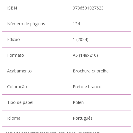
ISBN
9786501027623
Número de páginas
124
Edição
1 (2024)
Formato
A5 (148x210)
Acabamento
Brochura c/ orelha
Coloração
Preto e branco
Tipo de papel
Polen
Idioma
Português
Tem algo a reclamar sobre este livro? Envie um email para