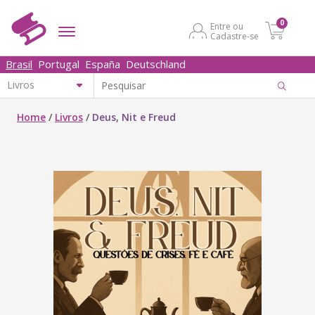
0
Entre ou
Cadastre-se
Brasil
Portugal
España
Deutschland
Home
/
Livros
/
Deus, Nit e Freud