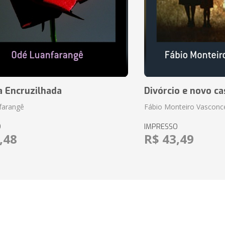
a Encruzilhada
Divórcio e novo ca
farangê
Fábio Monteiro Vasconc
O
IMPRESSO
,48
R$ 43,49