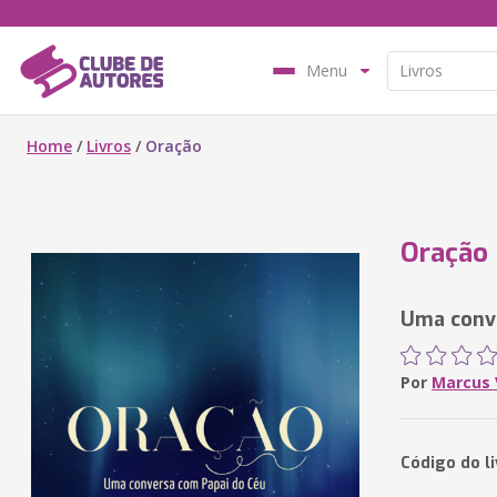
Menu
Home
/
Livros
/
Oração
Oração
Uma conve
Por
Marcus V
Código do l