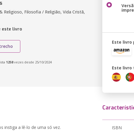
s
Versã
impr
& Religioso, Filosofia / Religião, Vida Cristã,
 este livro
Este livro
trecho
ista
1258
vezes desde 25/10/2024
Este livr
Característi
s instiga a lê-lo de uma só vez.
ISBN