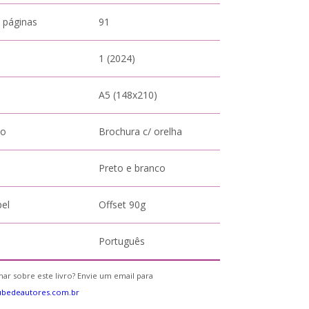
 páginas
91
1 (2024)
A5 (148x210)
to
Brochura c/ orelha
Preto e branco
pel
Offset 90g
Português
ar sobre este livro? Envie um email para
ubedeautores.com.br