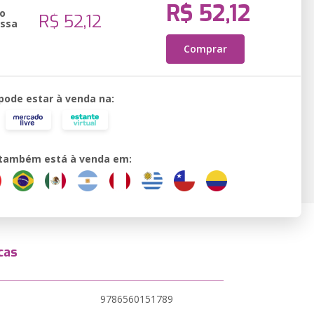
R$ 52,12
o
R$ 52,12
essa
Comprar
 pode estar à venda na:
o também está à venda em:
cas
9786560151789