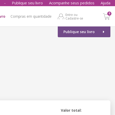
-
Publique seu livro
Acompanhe seus pedidos
Ajuda
0
Entre ou
ivro
Compras em quantidade
Cadastre-se
Publique seu livro
Valor total: