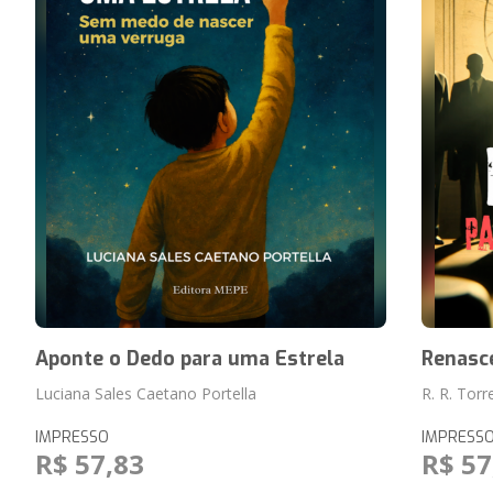
Aponte o Dedo para uma Estrela
Renasce
Luciana Sales Caetano Portella
R. R. Torr
IMPRESSO
IMPRESS
R$ 57,83
R$ 57