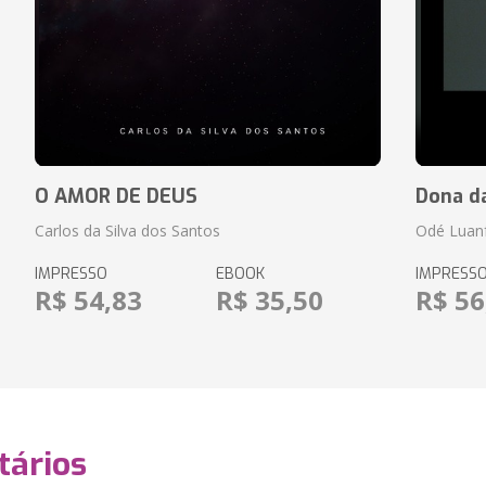
O AMOR DE DEUS
Dona d
Carlos da Silva dos Santos
Odé Luan
IMPRESSO
EBOOK
IMPRESS
R$ 54,83
R$ 35,50
R$ 56
ários