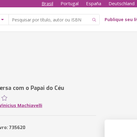
Brasil
Portugal
España
Deutschland
Publique seu l
rsa com o Papai do Céu
inicius Machiavelli
ivro: 735620