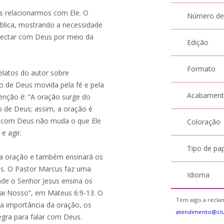
s relacionarmos com Ele. O
Número de
blica, mostrando a necessidade
ectar com Deus por meio da
Edição
Formato
elatos do autor sobre
ão de Deus movida pela fé e pela
Acabamen
nção é: “A oração surge do
de Deus; assim, a oração é
de com Deus não muda o que Ele
Coloração
e agir.
Tipo de pa
am a oração e também ensinará os
s. O Pastor Marcus faz uma
Idioma
nde o Senhor Jesus ensina os
Pai Nosso”, em Mateus 6:9-13. O
Tem algo a reclam
e a importância da oração, os
atendimento@cl
egra para falar com Deus.