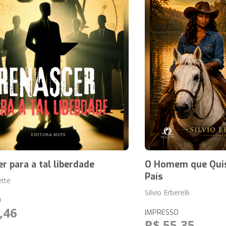
r para a tal liberdade
O Homem que Qui
País
ette
Silvio Erberelli
O
,46
IMPRESSO
R$ 55,35