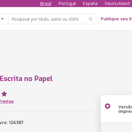
Brasil
Portugal
España
Deutschland
Publique seu l
Escrita no Papel
Freitas
Versã
impre
ivro: 126387