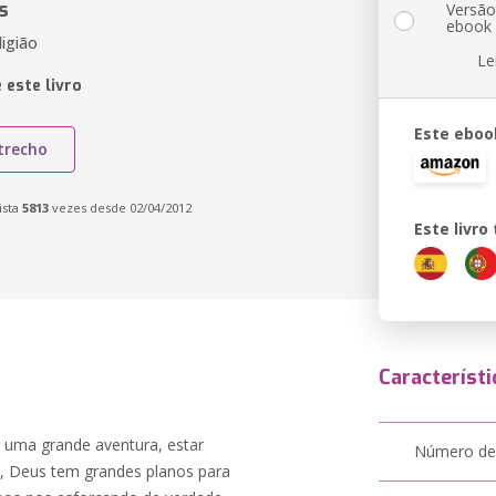
s
Versã
ebook
ligião
Le
 este livro
Este eboo
trecho
ista
5813
vezes desde 02/04/2012
Este livr
Característi
u uma grande aventura, estar
Número de
, Deus tem grandes planos para