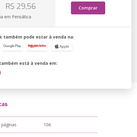
o
R$ 29,56
Comprar
ia em Pensática
k também pode estar à venda na:
o também está à venda em:
cas
 páginas
106