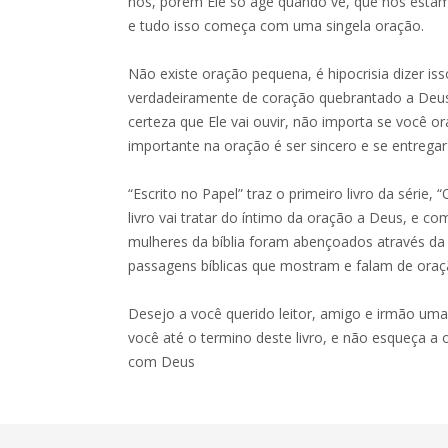
nós, porém Ele só age quando vê, que nós esta
e tudo isso começa com uma singela oração.
Não existe oração pequena, é hipocrisia dizer i
verdadeiramente de coração quebrantado a Deus
certeza que Ele vai ouvir, não importa se você o
importante na oração é ser sincero e se entregar
“Escrito no Papel” traz o primeiro livro da série, 
livro vai tratar do íntimo da oração a Deus, e 
mulheres da bíblia foram abençoados através da
passagens bíblicas que mostram e falam de oraç
Desejo a você querido leitor, amigo e irmão uma
você até o termino deste livro, e não esqueça a
com Deus