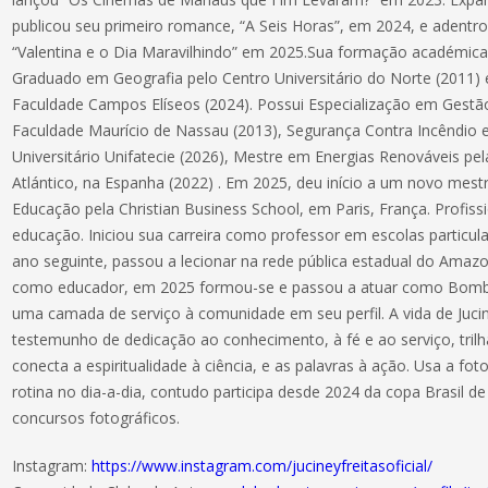
publicou seu primeiro romance, “A Seis Horas”, em 2024, e adentro
“Valentina e o Dia Maravilhindo” em 2025.Sua formação académica é 
Graduado em Geografia pelo Centro Universitário do Norte (2011) 
Faculdade Campos Elíseos (2024). Possui Especialização em Gestão
Faculdade Maurício de Nassau (2013), Segurança Contra Incêndio 
Universitário Unifatecie (2026), Mestre em Energias Renováveis pel
Atlántico, na Espanha (2022) . Em 2025, deu início a um novo mest
Educação pela Christian Business School, em Paris, França. Profiss
educação. Iniciou sua carreira como professor em escolas particu
ano seguinte, passou a lecionar na rede pública estadual do Amaz
como educador, em 2025 formou-se e passou a atuar como Bombei
uma camada de serviço à comunidade em seu perfil. A vida de Jucin
testemunho de dedicação ao conhecimento, à fé e ao serviço, tri
conecta a espiritualidade à ciência, e as palavras à ação. Usa a f
rotina no dia-a-dia, contudo participa desde 2024 da copa Brasil d
concursos fotográficos.
Instagram:
https://www.instagram.com/jucineyfreitasoficial/