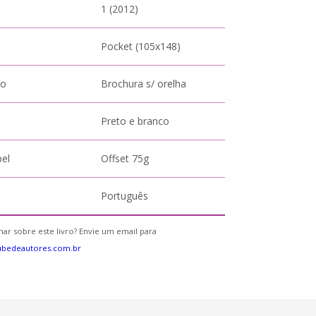
1 (2012)
Pocket (105x148)
to
Brochura s/ orelha
Preto e branco
pel
Offset 75g
Português
ar sobre este livro? Envie um email para
ubedeautores.com.br