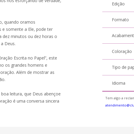
mos nos esforçando de verdade,
Edição
Formato
sso, quando oramos
 e somente a Ele, pode ter
Acabamen
ra dez minutos ou dez horas o
 a Deus.
Coloração
“Oração Escrita no Papel”, este
como os grandes homens e
Tipo de pa
 oração. Além de mostrar as
ão.
Idioma
 boa leitura, que Deus abençoe
Tem algo a reclam
 oração é uma conversa sincera
atendimento@cl