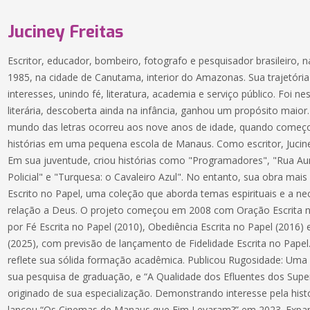
Juciney Freitas
Escritor, educador, bombeiro, fotografo e pesquisador brasileiro, 
1985, na cidade de Canutama, interior do Amazonas. Sua trajetória
interesses, unindo fé, literatura, academia e serviço público. Foi n
literária, descoberta ainda na infância, ganhou um propósito maio
mundo das letras ocorreu aos nove anos de idade, quando começo
histórias em uma pequena escola de Manaus. Como escritor, Jucine
Em sua juventude, criou histórias como "Programadores", "Rua Auror
Policial" e "Turquesa: o Cavaleiro Azul". No entanto, sua obra mais
Escrito no Papel, uma coleção que aborda temas espirituais e a 
relação a Deus. O projeto começou em 2008 com Oração Escrita n
por Fé Escrita no Papel (2010), Obediência Escrita no Papel (2016) 
(2025), com previsão de lançamento de Fidelidade Escrita no Papel
reflete sua sólida formação acadêmica. Publicou Rugosidade: Uma 
sua pesquisa de graduação, e “A Qualidade dos Efluentes dos Su
originado de sua especialização. Demonstrando interesse pela histó
lançou “Os Cinemas de Manaus que Fim Levaram?” em 2023. Expan