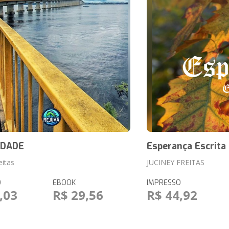
IDADE
Esperança Escrita
eitas
JUCINEY FREITAS
O
EBOOK
IMPRESSO
,03
R$ 29,56
R$ 44,92