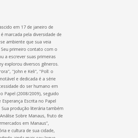
nascido em 17 de janeiro de
 é marcada pela diversidade de
esse ambiente que sua veia
r. Seu primeiro contato com o
u a escrever suas primeiras
y explorou diversos gêneros.
a", "John e Keli", "Poll: o
 notável e dedicada é a série
necessidade do ser humano em
o Papel (2008/2009), seguido
e Esperança Escrita no Papel
. Sua produção literária também
Análise Sobre Manaus, fruto de
permercados em Manaus”,
ria e cultura de sua cidade,
dindo ainda mais seu leque,