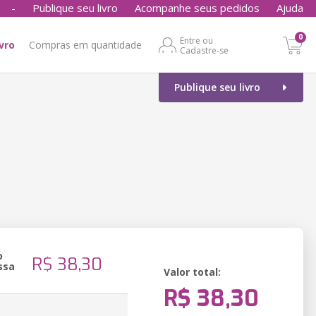
-
Publique seu livro
Acompanhe seus pedidos
Ajuda
0
Entre ou
ivro
Compras em quantidade
Cadastre-se
Publique seu livro
o
R$ 38,30
ssa
Valor total:
R$ 38,30