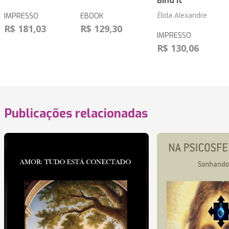
Bind it
Élida Alexandre
IMPRESSO
EBOOK
R$ 181,03
R$ 129,30
IMPRESSO
R$ 130,06
Publicações relacionadas