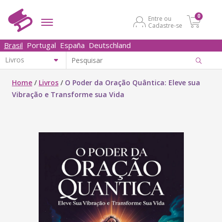
0
Entre ou
Cadastre-se
Brasil
Portugal
España
Deutschland
Home
/
Livros
/
O Poder da Oração Quântica: Eleve sua
Vibração e Transforme sua Vida