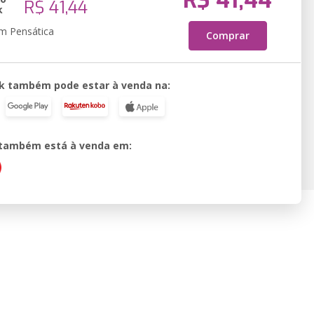
R$ 41,44
R$ 41,44
k
em Pensática
Comprar
k também pode estar à venda na:
o também está à venda em: