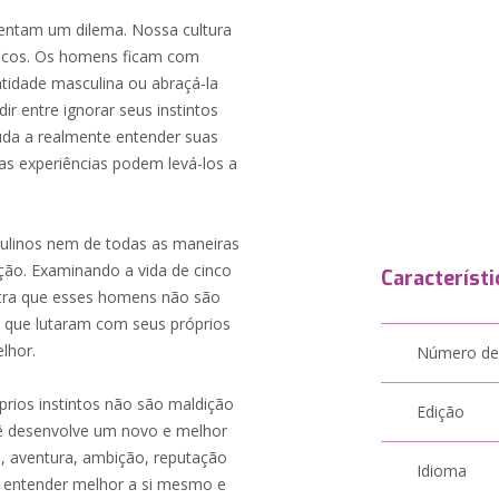
entam um dilema. Nossa cultura
víficos. Os homens ficam com
ntidade masculina ou abraçá-la
ir entre ignorar seus instintos
uda a realmente entender suas
as experiências podem levá-los a
sculinos nem de todas as maneiras
ição. Examinando a vida de cinco
Característi
stra que esses homens não são
 que lutaram com seus próprios
lhor.
Número de
óprios instintos não são maldição
Edição
ocê desenvolve um novo e melhor
mo, aventura, ambição, reputação
Idioma
o entender melhor a si mesmo e