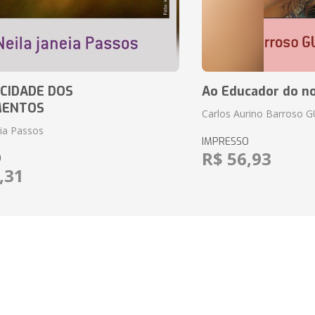
CIDADE DOS
Ao Educador do no
MENTOS
Carlos Aurino Barroso 
eia Passos
IMPRESSO
R$ 56,93
O
,31