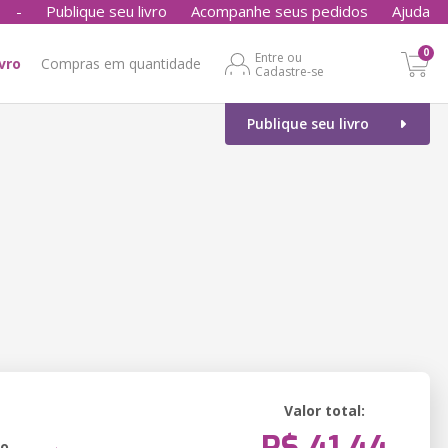
-
Publique seu livro
Acompanhe seus pedidos
Ajuda
0
Entre ou
ivro
Compras em quantidade
Cadastre-se
Publique seu livro
Valor total:
ão