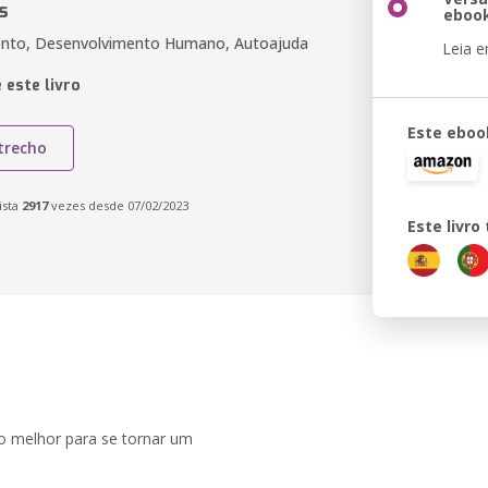
s
eboo
nto, Desenvolvimento Humano, Autoajuda
Leia 
 este livro
Este eboo
trecho
ista
2917
vezes desde 07/02/2023
Este livr
ho melhor para se tornar um