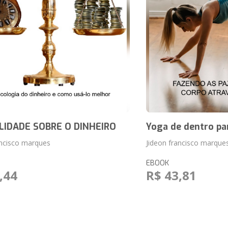
IDADE SOBRE O DINHEIRO
Yoga de dentro pa
ancisco marques
Jideon francisco marque
EBOOK
,44
R$ 43,81