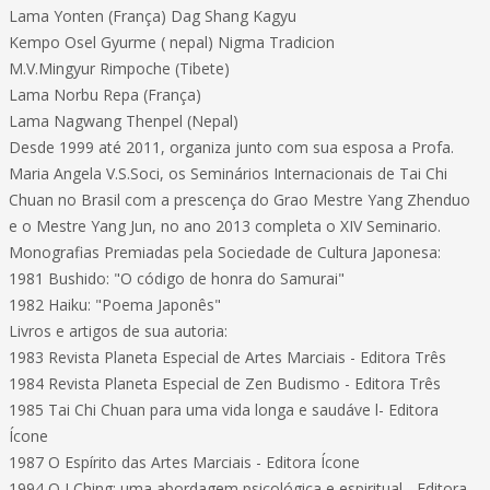
Lama Yonten (França) Dag Shang Kagyu
Kempo Osel Gyurme ( nepal) Nigma Tradicion
M.V.Mingyur Rimpoche (Tibete)
Lama Norbu Repa (França)
Lama Nagwang Thenpel (Nepal)
Desde 1999 até 2011, organiza junto com sua esposa a Profa.
Maria Angela V.S.Soci, os Seminários Internacionais de Tai Chi
Chuan no Brasil com a prescença do Grao Mestre Yang Zhenduo
e o Mestre Yang Jun, no ano 2013 completa o XIV Seminario.
Monografias Premiadas pela Sociedade de Cultura Japonesa:
1981 Bushido: "O código de honra do Samurai"
1982 Haiku: "Poema Japonês"
Livros e artigos de sua autoria:
1983 Revista Planeta Especial de Artes Marciais - Editora Três
1984 Revista Planeta Especial de Zen Budismo - Editora Três
1985 Tai Chi Chuan para uma vida longa e saudáve l- Editora
Ícone
1987 O Espírito das Artes Marciais - Editora Ícone
1994 O I Ching: uma abordagem psicológica e espiritual - Editora