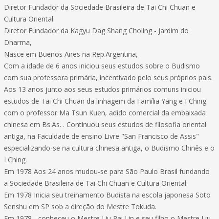
Diretor Fundador da Sociedade Brasileira de Tai Chi Chuan e
Cultura Oriental.
Diretor Fundador da Kagyu Dag Shang Choling - Jardim do
Dharma,
Nasce em Buenos Aires na Rep.Argentina,
Com a idade de 6 anos iniciou seus estudos sobre o Budismo
com sua professora primária, incentivado pelo seus próprios pais.
Aos 13 anos junto aos seus estudos primários comuns iniciou
estudos de Tai Chi Chuan da linhagem da Família Yang e I Ching
com o professor Ma Tsun Kuen, adido comercial da embaixada
chinesa em Bs.As. . Continuou seus estudos de filosofia oriental
antiga, na Faculdade de ensino Livre "San Francisco de Assis"
especializando-se na cultura chinesa antiga, o Budismo Chinês e o
I Ching.
Em 1978 Aos 24 anos mudou-se para São Paulo Brasil fundando
a Sociedade Brasileira de Tai Chi Chuan e Cultura Oriental.
Em 1978 Inicia seu treinamento Budista na escola japonesa Soto
Senshu em SP sob a direção do Mestre Tokuda.
Em 1978 - conheceu o Mestre Liu Pai Lin e seu filho o Mestre Liu