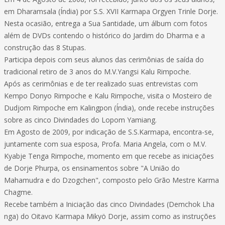
em Dharamsala (Índia) por S.S. XVII Karmapa Orgyen Trinle Dorje.
Nesta ocasião, entrega a Sua Santidade, um álbum com fotos
além de DVDs contendo o histórico do Jardim do Dharma e a
construção das 8 Stupas.
Participa depois com seus alunos das cerimônias de saída do
tradicional retiro de 3 anos do M.V.Yangsi Kalu Rimpoche.
Após as cerimônias e de ter realizado suas entrevistas com
Kempo Donyo Rimpoche e Kalu Rimpoche, visita o Mosteiro de
Dudjom Rimpoche em Kalingpon (Índia), onde recebe instruções
sobre as cinco Divindades do Lopom Yamiang.
Em Agosto de 2009, por indicação de S.S.Karmapa, encontra-se,
juntamente com sua esposa, Profa. Maria Angela, com o M.V.
Kyabje Tenga Rimpoche, momento em que recebe as iniciações
de Dorje Phurpa, os ensinamentos sobre "A União do
Mahamudra e do Dzogchen", composto pelo Grão Mestre Karma
Chagme.
Recebe também a Iniciação das cinco Divindades (Demchok Lha
nga) do Oitavo Karmapa Mikyö Dorje, assim como as instruções