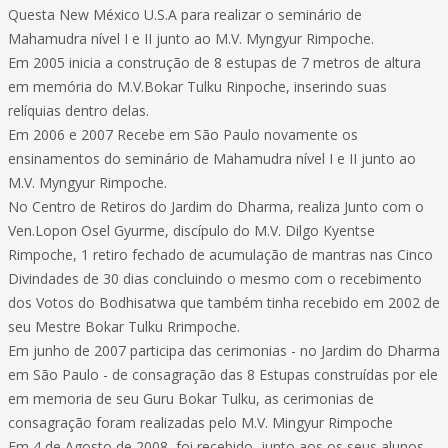
Questa New México U.S.A para realizar o seminário de
Mahamudra nível I e II junto ao M.V. Myngyur Rimpoche.
Em 2005 inicia a construção de 8 estupas de 7 metros de altura
em memória do M.V.Bokar Tulku Rinpoche, inserindo suas
relíquias dentro delas.
Em 2006 e 2007 Recebe em São Paulo novamente os
ensinamentos do seminário de Mahamudra nível I e II junto ao
M.V. Myngyur Rimpoche.
No Centro de Retiros do Jardim do Dharma, realiza Junto com o
Ven.Lopon Osel Gyurme, discípulo do M.V. Dilgo Kyentse
Rimpoche, 1 retiro fechado de acumulação de mantras nas Cinco
Divindades de 30 dias concluindo o mesmo com o recebimento
dos Votos do Bodhisatwa que também tinha recebido em 2002 de
seu Mestre Bokar Tulku Rrimpoche.
Em junho de 2007 participa das cerimonias - no Jardim do Dharma
em São Paulo - de consagração das 8 Estupas construídas por ele
em memoria de seu Guru Bokar Tulku, as cerimonias de
consagração foram realizadas pelo M.V. Mingyur Rimpoche
Em 4 de Agosto de 2008, foi recebido, junto aos os seus alunos,