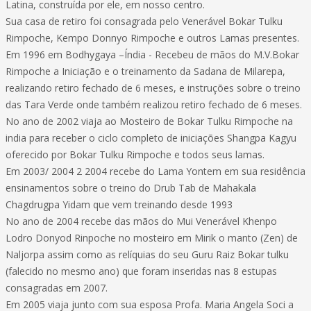
Latina, construída por ele, em nosso centro.
Sua casa de retiro foi consagrada pelo Venerável Bokar Tulku
Rimpoche, Kempo Donnyo Rimpoche e outros Lamas presentes.
Em 1996 em Bodhygaya –Índia - Recebeu de mãos do M.V.Bokar
Rimpoche a Iniciação e o treinamento da Sadana de Milarepa,
realizando retiro fechado de 6 meses, e instruções sobre o treino
das Tara Verde onde também realizou retiro fechado de 6 meses.
No ano de 2002 viaja ao Mosteiro de Bokar Tulku Rimpoche na
india para receber o ciclo completo de iniciações Shangpa Kagyu
oferecido por Bokar Tulku Rimpoche e todos seus lamas.
Em 2003/ 2004 2 2004 recebe do Lama Yontem em sua residência
ensinamentos sobre o treino do Drub Tab de Mahakala
Chagdrugpa Yidam que vem treinando desde 1993
No ano de 2004 recebe das mãos do Mui Venerável Khenpo
Lodro Donyod Rinpoche no mosteiro em Mirik o manto (Zen) de
Naljorpa assim como as relíquias do seu Guru Raiz Bokar tulku
(falecido no mesmo ano) que foram inseridas nas 8 estupas
consagradas em 2007.
Em 2005 viaja junto com sua esposa Profa. Maria Angela Soci a