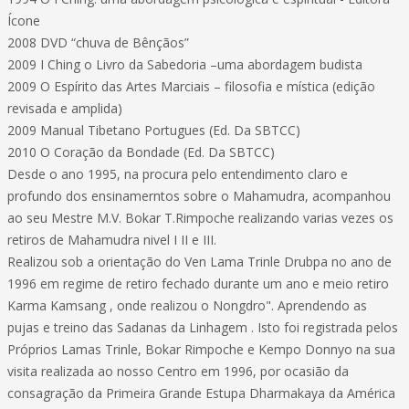
Ícone
2008 DVD “chuva de Bênçãos”
2009 I Ching o Livro da Sabedoria –uma abordagem budista
2009 O Espírito das Artes Marciais – filosofia e mística (edição
revisada e amplida)
2009 Manual Tibetano Portugues (Ed. Da SBTCC)
2010 O Coração da Bondade (Ed. Da SBTCC)
Desde o ano 1995, na procura pelo entendimento claro e
profundo dos ensinamerntos sobre o Mahamudra, acompanhou
ao seu Mestre M.V. Bokar T.Rimpoche realizando varias vezes os
retiros de Mahamudra nivel I II e III.
Realizou sob a orientação do Ven Lama Trinle Drubpa no ano de
1996 em regime de retiro fechado durante um ano e meio retiro
Karma Kamsang , onde realizou o Nongdro". Aprendendo as
pujas e treino das Sadanas da Linhagem . Isto foi registrada pelos
Próprios Lamas Trinle, Bokar Rimpoche e Kempo Donnyo na sua
visita realizada ao nosso Centro em 1996, por ocasião da
consagração da Primeira Grande Estupa Dharmakaya da América