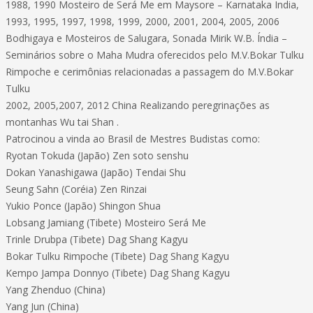
1988, 1990 Mosteiro de Será Me em Maysore – Karnataka India,
1993, 1995, 1997, 1998, 1999, 2000, 2001, 2004, 2005, 2006
Bodhigaya e Mosteiros de Salugara, Sonada Mirik W.B. Índia –
Seminários sobre o Maha Mudra oferecidos pelo M.V.Bokar Tulku
Rimpoche e cerimônias relacionadas a passagem do M.V.Bokar
Tulku
2002, 2005,2007, 2012 China Realizando peregrinações as
montanhas Wu tai Shan .
Patrocinou a vinda ao Brasil de Mestres Budistas como:
Ryotan Tokuda (Japão) Zen soto senshu
Dokan Yanashigawa (Japão) Tendai Shu
Seung Sahn (Coréia) Zen Rinzai
Yukio Ponce (Japão) Shingon Shua
Lobsang Jamiang (Tibete) Mosteiro Será Me
Trinle Drubpa (Tibete) Dag Shang Kagyu
Bokar Tulku Rimpoche (Tibete) Dag Shang Kagyu
Kempo Jampa Donnyo (Tibete) Dag Shang Kagyu
Yang Zhenduo (China)
Yang Jun (China)