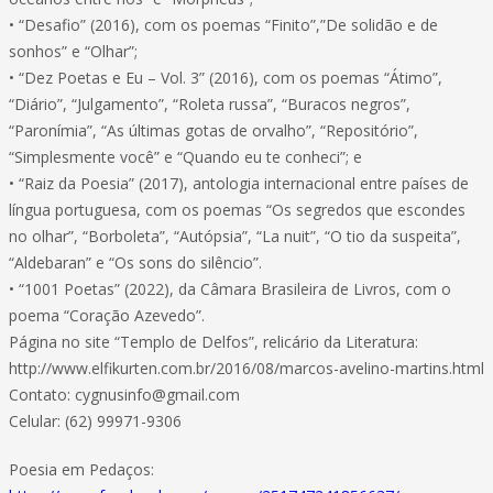
• “Desafio” (2016), com os poemas “Finito”,”De solidão e de
sonhos” e “Olhar”;
• “Dez Poetas e Eu – Vol. 3” (2016), com os poemas “Átimo”,
“Diário”, “Julgamento”, “Roleta russa”, “Buracos negros”,
“Paronímia”, “As últimas gotas de orvalho”, “Repositório”,
“Simplesmente você” e “Quando eu te conheci”; e
• “Raiz da Poesia” (2017), antologia internacional entre países de
língua portuguesa, com os poemas “Os segredos que escondes
no olhar”, “Borboleta”, “Autópsia”, “La nuit”, “O tio da suspeita”,
“Aldebaran” e “Os sons do silêncio”.
• “1001 Poetas” (2022), da Câmara Brasileira de Livros, com o
poema “Coração Azevedo”.
Página no site “Templo de Delfos”, relicário da Literatura:
http://www.elfikurten.com.br/2016/08/marcos-avelino-martins.html
Contato: cygnusinfo@gmail.com
Celular: (62) 99971-9306
Poesia em Pedaços: