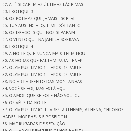
22. ATÉ SECAREM AS ÚLTIMAS LÁGRIMAS
23. EROTIQUE 3
24. OS POEMAS QUE JAMAIS ESCREVI
25. TUA AUSÊNCIA, QUE ME DÓI TANTO
26. OS DRAGÕES QUE NOS SEPARAM
27. O VENTO QUE NA JANELA SOPRAVA
28. EROTIQUE 4
29. A NOITE QUE NUNCA MAIS TERMINOU
30. AS HORAS QUE FALTAM PARA TE VER
31. OLYMPUS: LIVRO 1 – EROS (1ª PARTE)
32. OLYMPUS: LIVRO 1 – EROS (2ª PARTE)
33. NO AR RAREFEITO DAS MONTANHAS
34. VOCÊ SE FOI, MAS ESTÁ AQUI
35. O AMOR QUE SE FOI E NÃO VOLTOU
36. OS VÉUS DA NOITE
37. OLYMPUS: LIVRO II - ARES, ARTHEMIS, ATHENA, CHRONOS,
HADES, MORPHEUS E POSEIDON
38. MADRUGADAS DE SEDUÇÃO
39. O LUAR QUE EM TEUS OLHOS HABITA