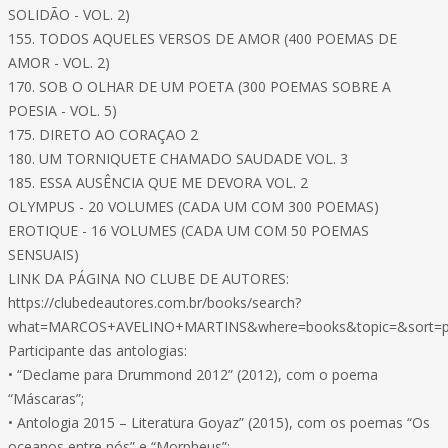
SOLIDÃO - VOL. 2)
155. TODOS AQUELES VERSOS DE AMOR (400 POEMAS DE
AMOR - VOL. 2)
170. SOB O OLHAR DE UM POETA (300 POEMAS SOBRE A
POESIA - VOL. 5)
175. DIRETO AO CORAÇAO 2
180. UM TORNIQUETE CHAMADO SAUDADE VOL. 3
185. ESSA AUSÊNCIA QUE ME DEVORA VOL. 2
OLYMPUS - 20 VOLUMES (CADA UM COM 300 POEMAS)
EROTIQUE - 16 VOLUMES (CADA UM COM 50 POEMAS
SENSUAIS)
LINK DA PÁGINA NO CLUBE DE AUTORES:
https://clubedeautores.com.br/books/search?
what=MARCOS+AVELINO+MARTINS&where=books&topic=&sort=pu
Participante das antologias:
• “Declame para Drummond 2012” (2012), com o poema
“Máscaras”;
• Antologia 2015 – Literatura Goyaz” (2015), com os poemas “Os
oceanos entre nós” e “Morpheus”;