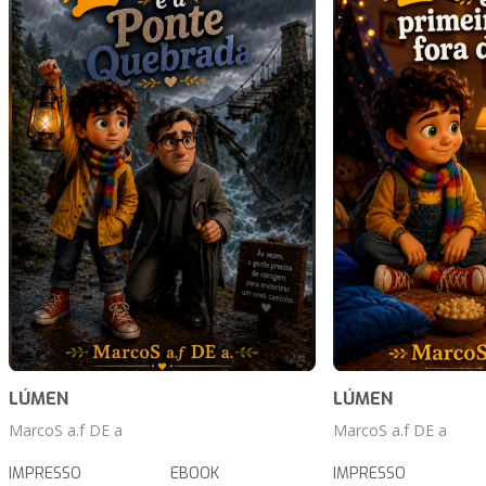
LÚMEN
LÚMEN
MarcoS a.f DE a
MarcoS a.f DE a
IMPRESSO
EBOOK
IMPRESSO