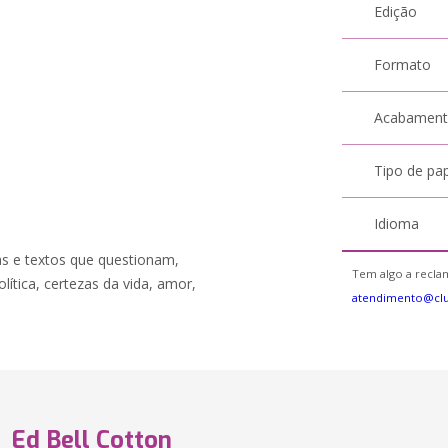
Edição
Formato
Acabamen
Tipo de pa
Idioma
as e textos que questionam,
Tem algo a reclam
ítica, certezas da vida, amor,
atendimento@cl
Ed Bell Cotton