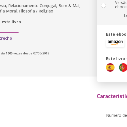
Versã
oesia, Relacionamento Conjugal, Bem & Mal,
ebook
fia Moral, Filosofia / Religião
L
 este livro
Este eboo
trecho
ista
1605
vezes desde 07/06/2018
Este livr
Característi
Número de