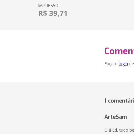
IMPRESSO
R$ 39,71
Coment
Faça o
login
dei
1 comentár
ArteSam
Olá Ed, tudo b