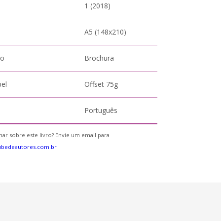
1 (2018)
A5 (148x210)
to
Brochura
pel
Offset 75g
Português
ar sobre este livro? Envie um email para
ubedeautores.com.br