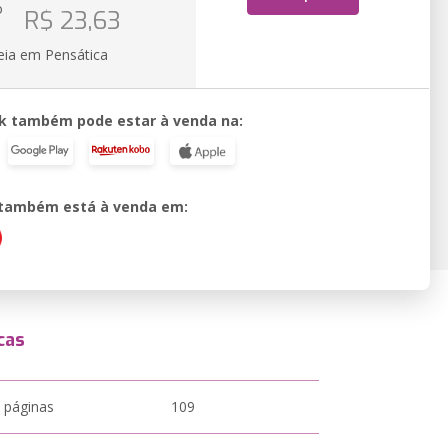
o
R$ 23,63
eia em Pensática
k também pode estar à venda na:
o também está à venda em:
cas
 páginas
109