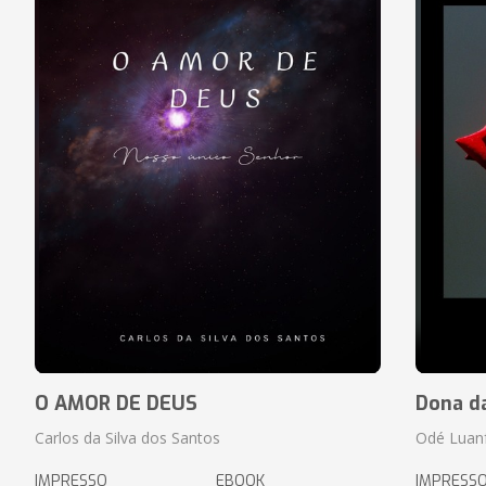
O AMOR DE DEUS
Dona d
Carlos da Silva dos Santos
Odé Luan
IMPRESSO
EBOOK
IMPRESS