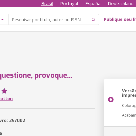
Brasil
Portugal
España
Deutschland
Publique seu l
questione, provoque...
Versã
impre
Cotton
Colora
Acabam
ivro: 257002
s