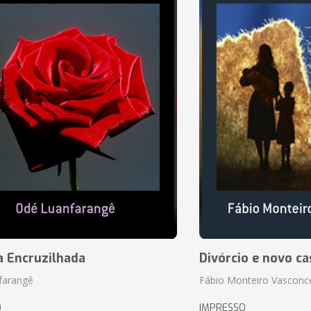
a Encruzilhada
Divórcio e novo ca
farangê
Fábio Monteiro Vasconc
O
IMPRESSO