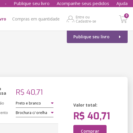
-
Publique seu livro
Acompanhe seus pedidos
Ajuda
0
Entre ou
ivro
Compras em quantidade
Cadastre-se
Publique seu livro
o
R$ 40,71
ssa
ção
Valor total:
R$ 40,71
ento
Comprar