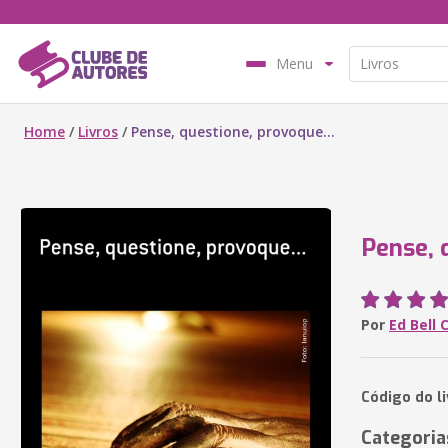
Menu
Home
/
Livros
/
Pense, questione, provoque...
Pense, 
Por
Ed Bell 
Código do l
Categoria