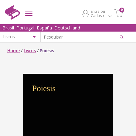
0
Entre ou
Cadastre-se
Brasil
Portugal
España
Deutschland
Home
/
Livros
/
Poiesis