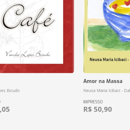
Amor na Massa
pes Bicudo
Neusa Maria Icibaci - Dali
O
IMPRESSO
,05
R$ 50,90