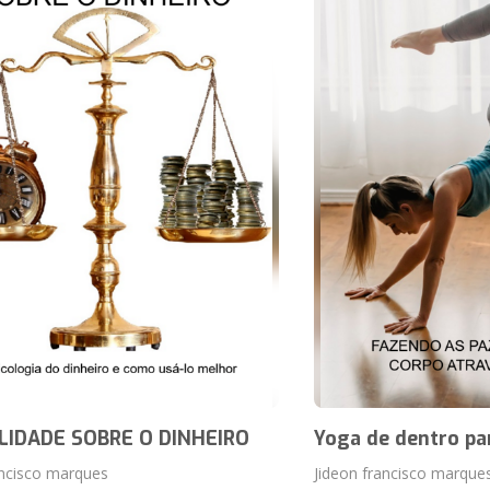
IDADE SOBRE O DINHEIRO
Yoga de dentro pa
ancisco marques
Jideon francisco marque