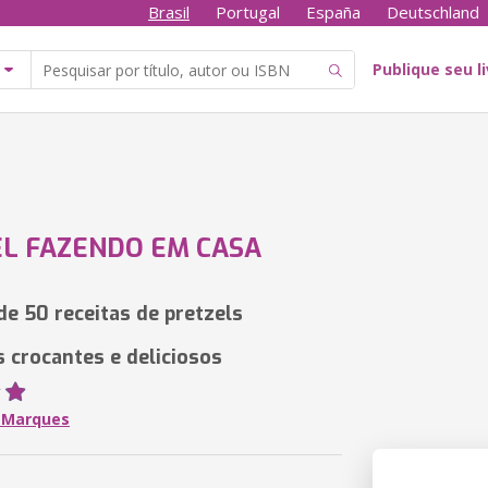
Brasil
Portugal
España
Deutschland
Publique seu l
L FAZENDO EM CASA
de 50 receitas de pretzels
s crocantes e deliciosos
F Marques