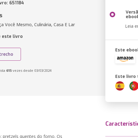
vro: 651184
Vers
s
eboo
a Você Mesmo, Culinária, Casa E Lar
Leia 
 este livro
Este eboo
trecho
ista
615
vezes desde 03/03/2024
Este livr
Característi
: pretzels quentes do forno. Os