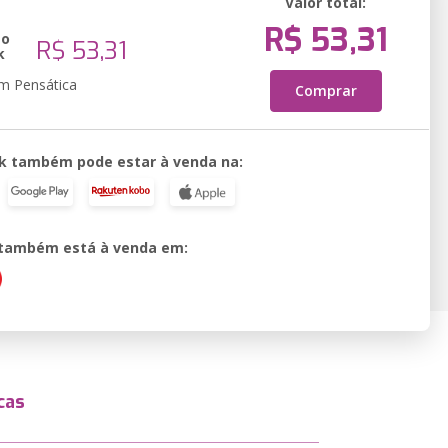
Valor total:
R$ 53,31
ão
R$ 53,31
k
em Pensática
Comprar
k também pode estar à venda na:
o também está à venda em:
cas