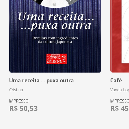
Uma receita ... puxa outra
Café
Cristina
Vanda Lo
IMPRESSO
IMPRESS
R$ 50,53
R$ 45