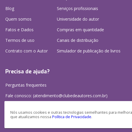
Blog
Serviços profissionais
Quem somos
Universidade do autor
Fatos e Dados
Compras em quantidade
Termos de uso
Canais de distribuição
Contrato com o Autor
Simulador de publicação
de livros
Precisa de ajuda?
Perguntas frequentes
Fale conosco: (atendimento@clubedeautores.com.br)
Nós usamos cookies e outras tecnologias semelhantes para melhorar
que atualizamos nossa
Política de Privacidade
.
Clube de Autores Publicações S/A - CNPJ: 16.779.786/0001-27
Av. Juscelino Kubitscheck, 350 - 2 andar - Centro, Joinville - SC, 89201-100