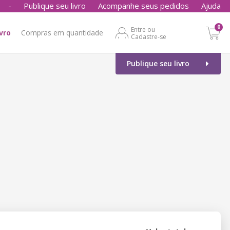
-
Publique seu livro
Acompanhe seus pedidos
Ajuda
0
Entre ou
ivro
Compras em quantidade
Cadastre-se
Publique seu livro