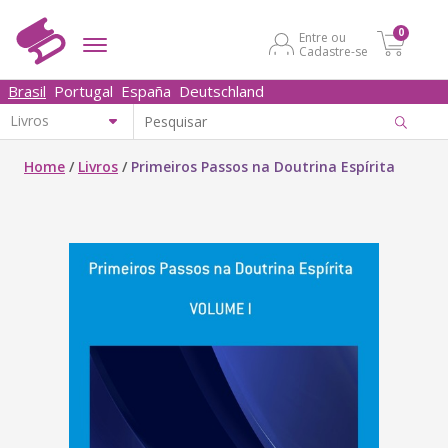
0
Entre ou
Cadastre-se
Brasil
Portugal
España
Deutschland
Home
/
Livros
/
Primeiros Passos na Doutrina Espírita