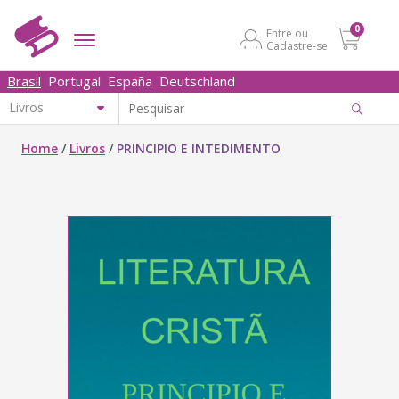
0
Entre ou
Cadastre-se
Brasil
Portugal
España
Deutschland
Home
/
Livros
/
PRINCIPIO E INTEDIMENTO