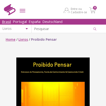
0
Entre ou
Cadastre-se
Brasil
Portugal
España
Deutschland
Home
/
Livros
/
Proibido Pensar