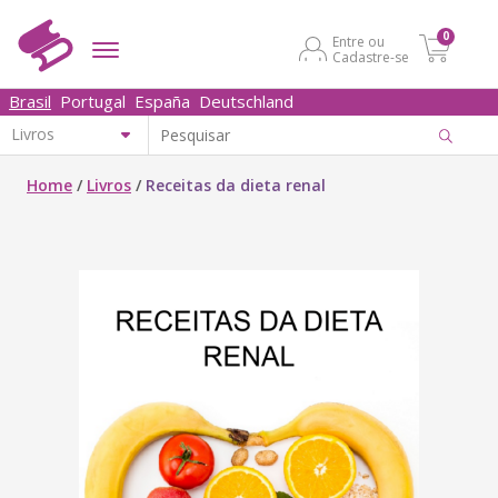
0
Entre ou
Cadastre-se
Brasil
Portugal
España
Deutschland
Home
/
Livros
/
Receitas da dieta renal