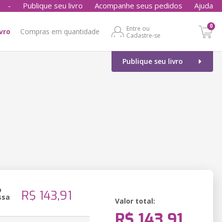
-
Publique seu livro
Acompanhe seus pedidos
Ajuda
0
Entre ou
ivro
Compras em quantidade
Cadastre-se
Publique seu livro
o
R$ 143,91
ssa
Valor total:
R$ 143,91