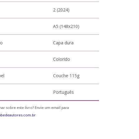
2 (2024)
A5 (148x210)
to
Capa dura
Colorido
pel
Couche 115g
Português
ar sobre este livro? Envie um email para
ubedeautores.com.br