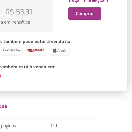
o
R$ 53,31
Comprar
ia em Pensática
k também pode estar à venda na:
o também está à venda em:
cas
 páginas
111