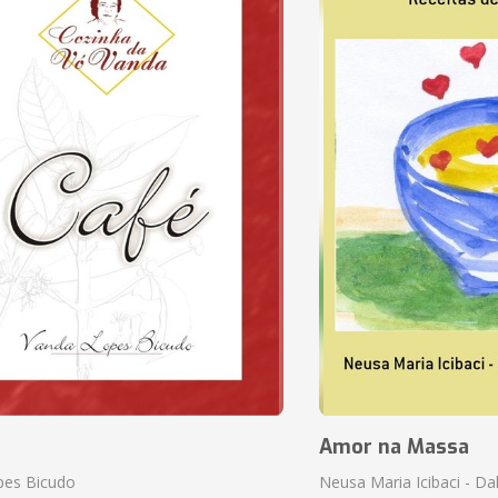
Amor na Massa
pes Bicudo
Neusa Maria Icibaci - Dali