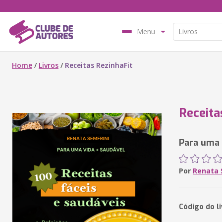
Menu
Home
/
Livros
/
Receitas RezinhaFit
Receita
Para uma 
Por
Renata 
Código do l