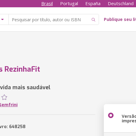
Brasil
Portugal
España
Deutschland
Publique seu l
s RezinhaFit
vida mais saudável
Semfrini
Versã
impre
ivro: 648258