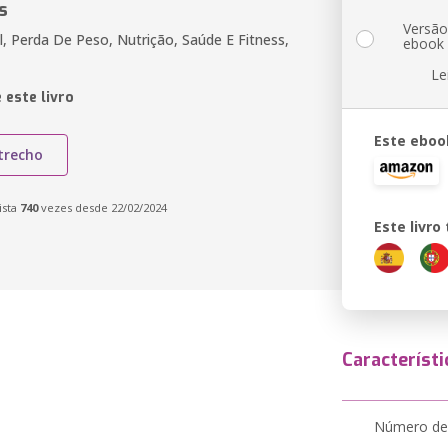
s
Versã
l, Perda De Peso, Nutrição, Saúde E Fitness,
ebook
Le
 este livro
Este eboo
trecho
ista
740
vezes desde 22/02/2024
Este livr
Característi
Número de