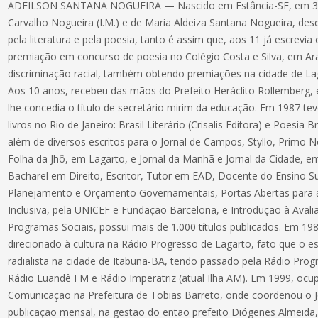
ADEILSON SANTANA NOGUEIRA — Nascido em Estância-SE, em 30/0
Carvalho Nogueira (I.M.) e de Maria Aldeiza Santana Nogueira, de
pela literatura e pela poesia, tanto é assim que, aos 11 já escrev
premiação em concurso de poesia no Colégio Costa e Silva, em Ara
discriminação racial, também obtendo premiações na cidade de Lag
Aos 10 anos, recebeu das mãos do Prefeito Heráclito Rollemberg, 
lhe concedia o título de secretário mirim da educação. Em 1987 t
livros no Rio de Janeiro: Brasil Literário (Crisalis Editora) e Poesia B
além de diversos escritos para o Jornal de Campos, Styllo, Primo N
Folha da Jhô, em Lagarto, e Jornal da Manhã e Jornal da Cidade, em A
Bacharel em Direito, Escritor, Tutor em EAD, Docente do Ensino S
Planejamento e Orçamento Governamentais, Portas Abertas para a 
Inclusiva, pela UNICEF e Fundação Barcelona, e Introdução à Aval
Programas Sociais, possui mais de 1.000 títulos publicados. Em 19
direcionado à cultura na Rádio Progresso de Lagarto, fato que o e
radialista na cidade de Itabuna-BA, tendo passado pela Rádio Progr
Rádio Luandê FM e Rádio Imperatriz (atual Ilha AM). Em 1999, ocu
Comunicação na Prefeitura de Tobias Barreto, onde coordenou o Jo
publicação mensal, na gestão do então prefeito Diógenes Almeida