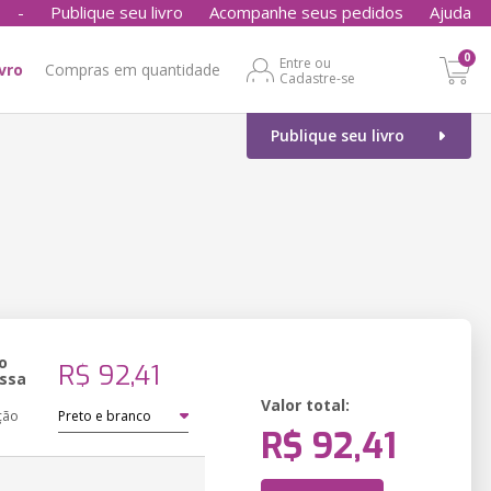
-
Publique seu livro
Acompanhe seus pedidos
Ajuda
0
Entre ou
ivro
Compras em quantidade
Cadastre-se
Publique seu livro
o
R$ 92,41
ssa
Valor total:
ção
R$ 92,41