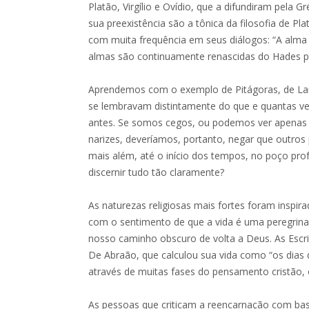
Platão, Virgílio e Ovídio, que a difundiram pela Gr
sua preexistência são a tônica da filosofia de Pl
com muita frequência em seus diálogos: “A alma 
almas são continuamente renascidas do Hades pa
Aprendemos com o exemplo de Pitágoras, de Lar
se lembravam distintamente do que e quantas 
antes. Se somos cegos, ou podemos ver apenas
narizes, deveríamos, portanto, negar que outro
mais além, até o início dos tempos, no poço pro
discernir tudo tão claramente?
As naturezas religiosas mais fortes foram inspi
com o sentimento de que a vida é uma peregrina
nosso caminho obscuro de volta a Deus. As Escrit
De Abraão, que calculou sua vida como “os dias 
através de muitas fases do pensamento cristão,
As pessoas que criticam a reencarnação com bas