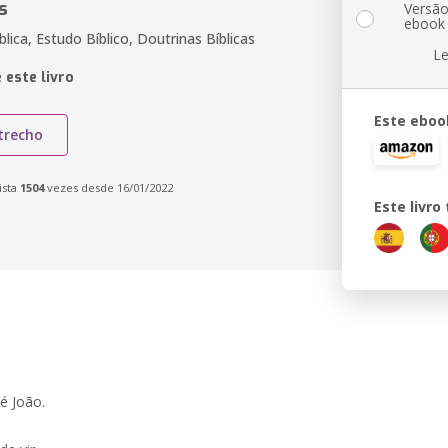
s
Versã
ebook
blica, Estudo Bíblico, Doutrinas Bíblicas
Le
 este livro
Este eboo
trecho
ista
1504
vezes desde 16/01/2022
Este livr
é João.