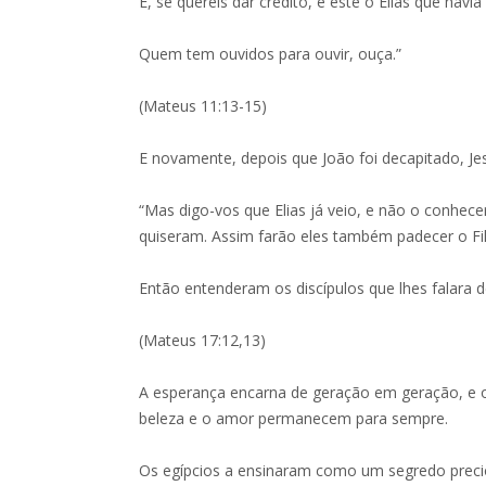
E, se quereis dar crédito, é este o Elias que havia 
Quem tem ouvidos para ouvir, ouça.”
(Mateus 11:13-15)
E novamente, depois que João foi decapitado, Jes
“Mas digo-vos que Elias já veio, e não o conhec
quiseram. Assim farão eles também padecer o F
Então entenderam os discípulos que lhes falara d
(Mateus 17:12,13)
A esperança encarna de geração em geração, e o
beleza e o amor permanecem para sempre.
Os egípcios a ensinaram como um segredo preci