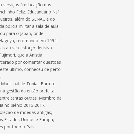
ou serviços à educação nos
nchinho Feliz, Educandário Nsª
queiros, além do SENAC e do
a polícia militar à sala de aula
jou para o Japão, onde
e Nagoya, retornando em 1994.
ças ao seu esforço decisivo
ujimori, que a Anistia
arcerado por comentar questões
neste último, conheceu de perto
o.
 Municipal de Tobias Barreto,
 na gestão da então prefeita
, entre tantas outras. Membro da
ia no biênio 2015-2017.
coleção de moedas antigas,
os Estados Unidos e Europa,
 por todo o País.