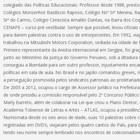
colegiado das Políticas Educacionais. Professor desde 1988, prest
Colégios Monsenhor Basilíscio Raposo, Colégio Nsª Srª Menina, Ra
Srª do Carmo, Colégio Cenecista Arnaldo Dantas, na Barra dos Co
CENAPE – curso pré-vestibular. Sempre que possível, levou oficiais d
para darem palestras contra o uso de entorpecentes. Em 1992, via
trabalhou na Mitsubishi Motors Corporation, sediada na cidade d
Primeiro representante da Anistia internacional em Sergipe, foi gra
junto ao Ministério da Justiça do Governo Peruano, sob a ditadura F
conseguiu a liberdade para um outro professor, injustamente enc
políticas em sala de aula. No Brasil e no Japão comandou greves, 
a perseguição promovida pelos sindicatos patronais ao proletariad
De 2005 a 2012, ocupou o cargo de Assessor Jurídico na Prefeitura
de onde presidiu a comissão responsável pelo 2º Concurso Público
Marly Barreto, além de colaborar na Lei que criou o Plano Diretor
Academia Tobiense de Letras e Artes – ATLAS, ocupou a presidênc
Numismata desde os seis anos de idade, suas 10 palestras sobre 
registradas em DVD’s, viajaram pelos quatro cantos do País, para 
tendo seu nome sempre lembrado nos encontros de colecionadores