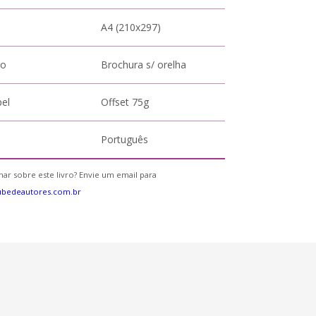
A4 (210x297)
to
Brochura s/ orelha
pel
Offset 75g
Português
ar sobre este livro? Envie um email para
ubedeautores.com.br