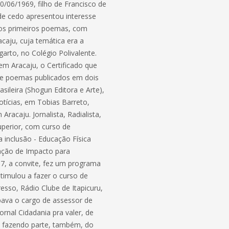
6/1969, filho de Francisco de
sde cedo apresentou interesse
ia os primeiros poemas, com
caju, cuja temática era a
arto, no Colégio Polivalente.
em Aracaju, o Certificado que
eve poemas publicados em dois
rasileira (Shogun Editora e Arte),
otícias, em Tobias Barreto,
racaju. Jornalista, Radialista,
uperior, com curso de
inclusão - Educação Física
iação de Impacto para
87, a convite, fez um programa
stimulou a fazer o curso de
esso, Rádio Clube de Itapicuru,
pava o cargo de assessor de
rnal Cidadania pra valer, de
, fazendo parte, também, do