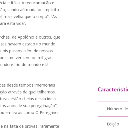
écia e Itália. A reencarnação e
atão, sendo afirmada ou implícita
é mais velha que o corpo”, “As
ra esta vida”.
chas, de Apolônio e outros, que
vezes haviam estado no mundo
 dois passos além de nossos
s possam ver cem ou mil graus
fundo e frio do mundo e lá
radas desde tempos imemoriais
Característi
ção através da qual trilhamos
uras estão cheias dessa ideia.
dos anos de sua peregrinação”,
Número de
 ou em livros como O Peregrino.
Edição
e na falta de provas, raramente