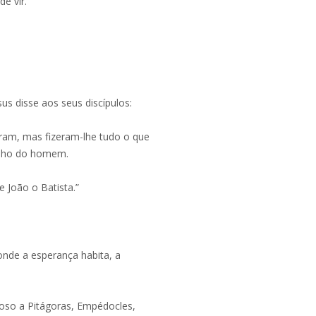
de vir.
us disse aos seus discípulos:
eram, mas fizeram-lhe tudo o que
ilho do homem.
e João o Batista.”
nde a esperança habita, a
oso a Pitágoras, Empédocles,