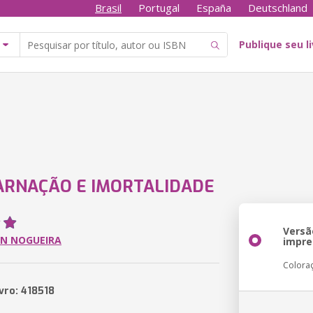
Brasil
Portugal
España
Deutschland
Publique seu l
ARNAÇÃO E IMORTALIDADE
Versã
ON NOGUEIRA
impre
Colora
vro: 418518