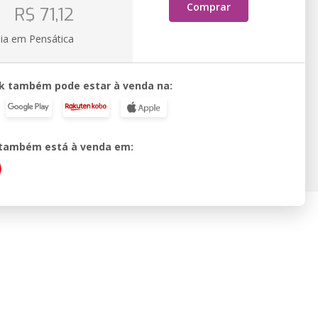
o
Comprar
R$ 71,12
ia em Pensática
k também pode estar à venda na:
o também está à venda em: