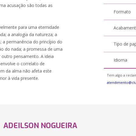
sma acusação são todas as
Formato
ivelmente para uma eternidade
Acabamen
ada; a analogia da natureza; a
; a permanência do princípio do
Tipo de pa
ação do nada; a promessa de uma
er outro pensamento. A ideia
Idioma
envolve o correlato de
gem da alma não afeta este
Tem algo a reclam
or à vida presente.
atendimento@cl
ADEILSON NOGUEIRA