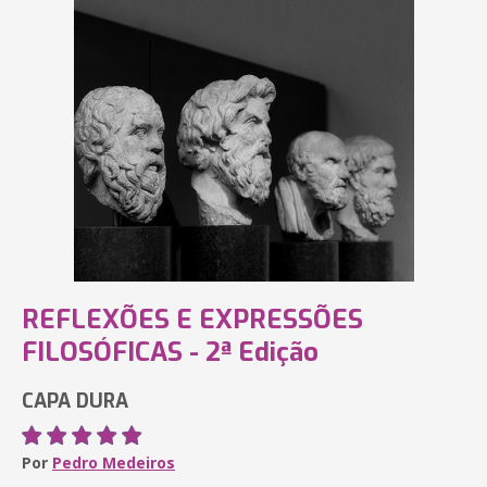
REFLEXÕES E EXPRESSÕES
FILOSÓFICAS - 2ª Edição
CAPA DURA
Por
Pedro Medeiros