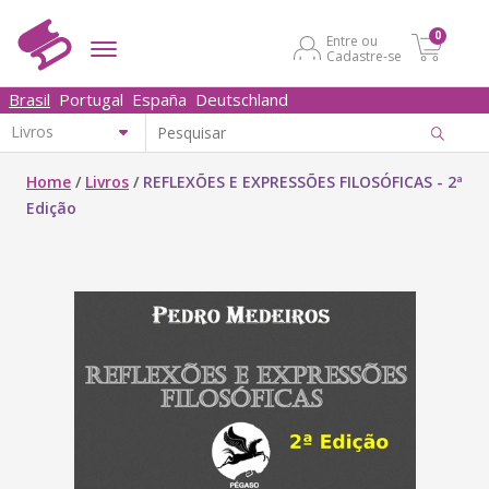
0
Entre ou
Cadastre-se
Brasil
Portugal
España
Deutschland
Home
/
Livros
/
REFLEXÕES E EXPRESSÕES FILOSÓFICAS - 2ª
Edição