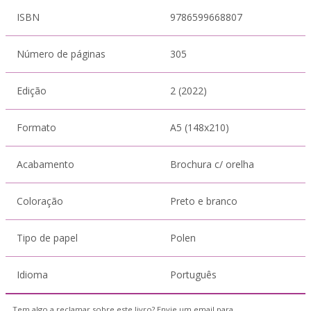
ISBN
9786599668807
Número de páginas
305
Edição
2 (2022)
Formato
A5 (148x210)
Acabamento
Brochura c/ orelha
Coloração
Preto e branco
Tipo de papel
Polen
Idioma
Português
Tem algo a reclamar sobre este livro? Envie um email para