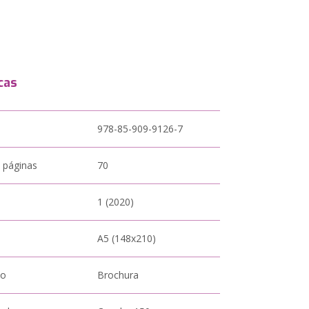
cas
978-85-909-9126-7
 páginas
70
1 (2020)
A5 (148x210)
to
Brochura