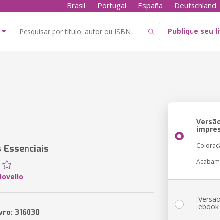
Brasil
Portugal
España
Deutschland
Publique seu l
Versã
impre
Coloraç
 Essenciais
Acabam
dovello
Versã
ebook
ivro: 316030