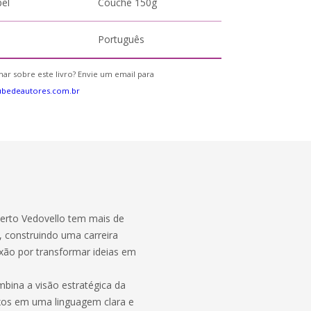
pel
Couche 150g
Português
ar sobre este livro? Envie um email para
ubedeautores.com.br
lberto Vedovello tem mais de
, construindo uma carreira
ão por transformar ideias em
ina a visão estratégica da
exos em uma linguagem clara e