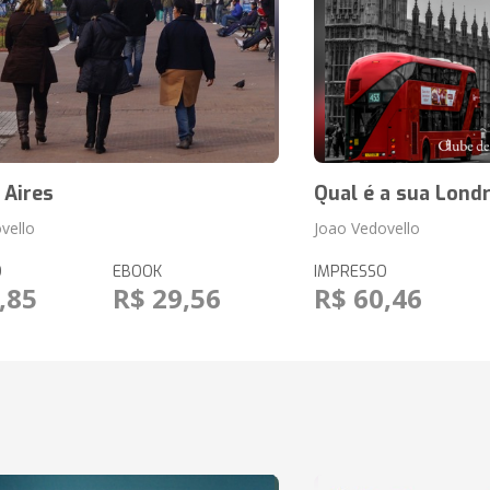
 Aires
Qual é a sua Lond
vello
Joao Vedovello
O
EBOOK
IMPRESSO
,85
R$ 29,56
R$ 60,46