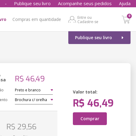
-
Publique seu livro
Acompanhe seus pedidos
Ajuda
0
Entre ou
ivro
Compras em quantidade
Cadastre-se
Publique seu livro
o
R$ 46,49
ssa
ão
Valor total:
R$ 46,49
ento
Comprar
o
R$ 29,56