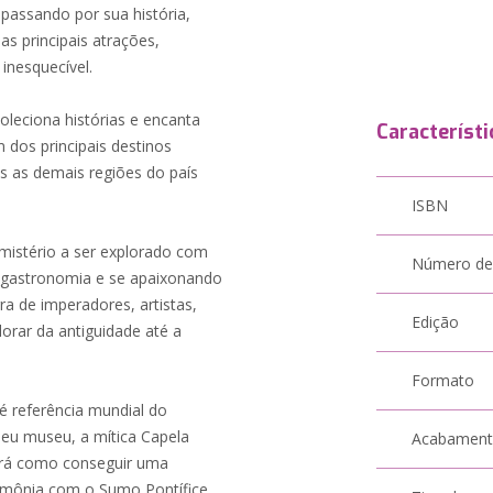
, passando por sua história,
as principais atrações,
inesquecível.
leciona histórias e encanta
Característi
 dos principais destinos
as as demais regiões do país
ISBN
istério a ser explorado com
Número de
a gastronomia e se apaixonando
a de imperadores, artistas,
Edição
orar da antiguidade até a
Formato
 referência mundial do
seu museu, a mítica Capela
Acabamen
derá como conseguir uma
imônia com o Sumo Pontífice.