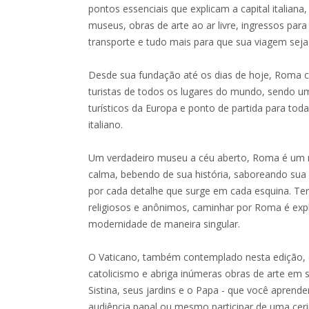
pontos essenciais que explicam a capital italiana
museus, obras de arte ao ar livre, ingressos para 
transporte e tudo mais para que sua viagem seja 
Desde sua fundação até os dias de hoje, Roma co
turistas de todos os lugares do mundo, sendo um
turísticos da Europa e ponto de partida para tod
italiano.
Um verdadeiro museu a céu aberto, Roma é um m
calma, bebendo de sua história, saboreando su
por cada detalhe que surge em cada esquina. Terr
religiosos e anônimos, caminhar por Roma é expl
modernidade de maneira singular.
O Vaticano, também contemplado nesta edição, é
catolicismo e abriga inúmeras obras de arte em 
Sistina, seus jardins e o Papa - que você apren
audiência papal ou mesmo participar de uma cer