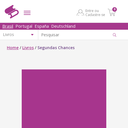
0
Entre ou
Cadastre-se
Brasil
Portugal
España
Deutschland
Home
/
Livros
/
Segundas Chances