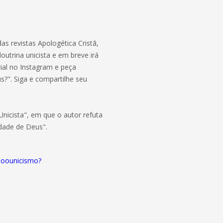
das revistas Apologética Cristã,
outrina unicista e em breve irá
cial no Instagram e peça
?". Siga e compartilhe seu
nicista", em que o autor refuta
idade de Deus".
doounicismo?