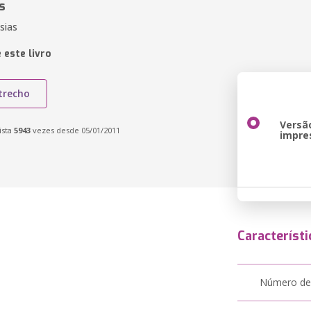
s
sias
 este livro
trecho
Versã
ista
5943
vezes desde 05/01/2011
impre
Característi
Número de