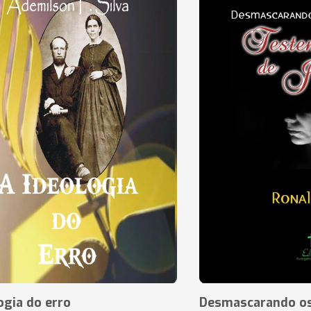
ogia do erro
Desmascarando os