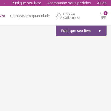
-
Publique seu livro
Acompanhe seus pedidos
Ajuda
0
Entre ou
ivro
Compras em quantidade
Cadastre-se
Publique seu livro