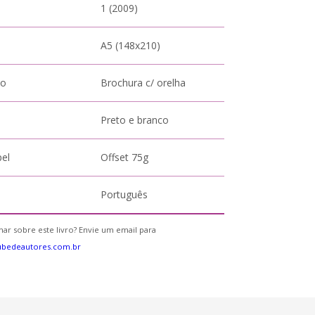
1 (2009)
A5 (148x210)
to
Brochura c/ orelha
Preto e branco
pel
Offset 75g
Português
ar sobre este livro? Envie um email para
ubedeautores.com.br