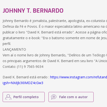
JOHNNY T. BERNARDO
Johnny Bernardo é jornalista, palestrante, apologista, ex-colunista 
Defesa da Fé e Povos. É o maior especialista latino-americano na d
publicar o livro "David K. Bernard está errado". Acesse a página ofi
gratuitamente o e-book: "Era o batismo somente em nome de Jesus
perfil.
LANÇAMENTO
Vem aí o nome livro de Johnny Bernardo, "Delírios de um Teólogo U
os principais argumentos de David K. Bernard em seu livro "A Unic
Contato: (11) 9 7565-9034
David K. Bernard está errado :
https://www.instagram.com/refutan
igsh=NXdjb3I0MDZ4cGw3
Perfil completo
Fale com o autor