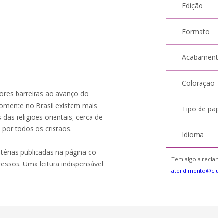
Edição
Formato
Acabamen
Coloração
iores barreiras ao avanço do
Somente no Brasil existem mais
Tipo de pa
das religiões orientais, cerca de
 por todos os cristãos.
Idioma
érias publicadas na página do
Tem algo a reclam
essos. Uma leitura indispensável
atendimento@cl