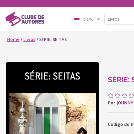
Menu
Home
/
Livros
/
SÉRIE: SEITAS
SÉRIE: 
Por
JOHNNY
Código do li