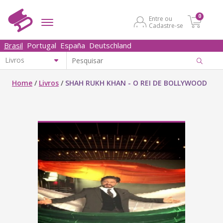
0
Entre ou
Cadastre-se
Brasil
Portugal
España
Deutschland
Home
/
Livros
/
SHAH RUKH KHAN - O REI DE BOLLYWOOD