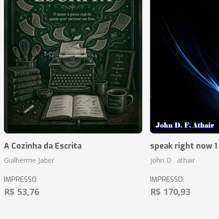
A Cozinha da Escrita
speak right now 1 
Guilherme Jaber
john D . athair
IMPRESSO
IMPRESSO
R$ 53,76
R$ 170,93