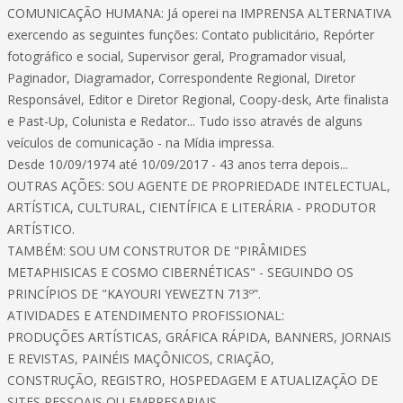
COMUNICAÇÃO HUMANA: Já operei na IMPRENSA ALTERNATIVA
exercendo as seguintes funções: Contato publicitário, Repórter
fotográfico e social, Supervisor geral, Programador visual,
Paginador, Diagramador, Correspondente Regional, Diretor
Responsável, Editor e Diretor Regional, Coopy-desk, Arte finalista
e Past-Up, Colunista e Redator... Tudo isso através de alguns
veículos de comunicação - na Mídia impressa.
Desde 10/09/1974 até 10/09/2017 - 43 anos terra depois...
OUTRAS AÇÕES: SOU AGENTE DE PROPRIEDADE INTELECTUAL,
ARTÍSTICA, CULTURAL, CIENTÍFICA E LITERÁRIA - PRODUTOR
ARTÍSTICO.
TAMBÉM: SOU UM CONSTRUTOR DE "PIRÂMIDES
METAPHISICAS E COSMO CIBERNÉTICAS" - SEGUINDO OS
PRINCÍPIOS DE "KAYOURI YEWEZTN 713º”.
ATIVIDADES E ATENDIMENTO PROFISSIONAL:
PRODUÇÕES ARTÍSTICAS, GRÁFICA RÁPIDA, BANNERS, JORNAIS
E REVISTAS, PAINÉIS MAÇÔNICOS, CRIAÇÃO,
CONSTRUÇÃO, REGISTRO, HOSPEDAGEM E ATUALIZAÇÃO DE
SITES PESSOAIS OU EMPRESARIAIS...