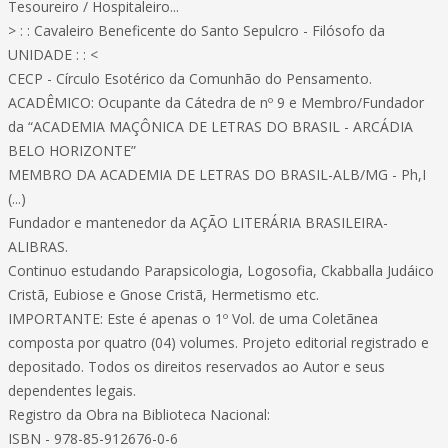
Tesoureiro / Hospitaleiro...
> : : Cavaleiro Beneficente do Santo Sepulcro - Filósofo da
UNIDADE : : <
CECP - Círculo Esotérico da Comunhão do Pensamento.
ACADÊMICO: Ocupante da Cátedra de nº 9 e Membro/Fundador
da “ACADEMIA MAÇÔNICA DE LETRAS DO BRASIL - ARCÁDIA
BELO HORIZONTE”
MEMBRO DA ACADEMIA DE LETRAS DO BRASIL-ALB/MG - Ph,I
(...)
Fundador e mantenedor da AÇÃO LITERÁRIA BRASILEIRA-
ALIBRAS.
Continuo estudando Parapsicologia, Logosofia, Ckabballa Judáico
Cristã, Eubiose e Gnose Cristã, Hermetismo etc.
IMPORTANTE: Este é apenas o 1º Vol. de uma Coletãnea
composta por quatro (04) volumes. Projeto editorial registrado e
depositado. Todos os direitos reservados ao Autor e seus
dependentes legais.
Registro da Obra na Biblioteca Nacional:
ISBN - 978-85-912676-0-6