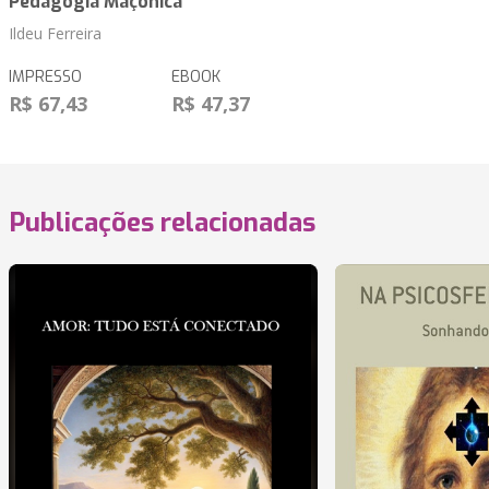
Pedagogia Maçônica
Ildeu Ferreira
IMPRESSO
EBOOK
R$ 67,43
R$ 47,37
Publicações relacionadas