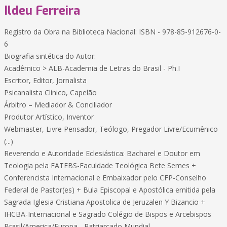
Ildeu Ferreira
Registro da Obra na Biblioteca Nacional: ISBN - 978-85-912676-0-
6
Biografia sintética do Autor:
Acadêmico > ALB-Academia de Letras do Brasil - Ph.I
Escritor, Editor, Jornalista
Psicanalista Clínico, Capelão
Árbitro – Mediador & Conciliador
Produtor Artístico, Inventor
Webmaster, Livre Pensador, Teólogo, Pregador Livre/Ecumênico
(...)
Reverendo e Autoridade Eclesiástica: Bacharel e Doutor em
Teologia pela FATEBS-Faculdade Teológica Bete Semes +
Conferencista Internacional e Embaixador pelo CFP-Conselho
Federal de Pastor(es) + Bula Episcopal e Apostólica emitida pela
Sagrada Iglesia Cristiana Apostolica de Jeruzalen Y Bizancio +
IHCBA-Internacional e Sagrado Colégio de Bispos e Arcebispos
Brasil/America/Europa - Patriarcado Mundial.