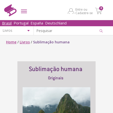
0
Entre ou
Cadastre-se
Brasil
Portugal
España
Deutschland
Home
/
Livros
/
Sublimação humana