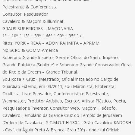
Palestrante & Conferencista
Consultor, Pesquisador
Cavaleiro & Maçom & Illuminati
GRAUS SUPERIORES – MAÇONARIA
1º .'. 10º .'. 13º .'. 33º .'. 66º .'. 90º .'. 95º .'. e..
Ritos: YORK – REAA – ADONIRAHMITA – APRMM
No SCRG & GOMM-América
Soberano Grande Inspetor Geral e Oficial do Santo Império.
Grande Patriarca (Sublime) e Soberano Grande Conservador Geral
do Rito e da Ordem – Grande Tribunal.
Sou Rosa + Cruz - (Mestrado) Oficial Instalado no Cargo de
Guardião Externo, em 03/2011; sou Martinista, Esoterista,
Ocultista, Livre Pensador, Conferencista e Palestrante,
Webmaster, Produtor Artístico, Escritor, Artista Plástico, Poeta,
Pesquisador e Inventor, Consultor Web, Maçom, Teósofo,
Cavaleiro Templário da Grande Cruz do Templo de Jerusalem
(Ordem de Cavalaria - S.C.M.O.T.H 1804 - Grão Cavaleiro KADOSH
- Cav.'. da Águia Preta & Branca: Grau 30º) - onde fui Oficial: