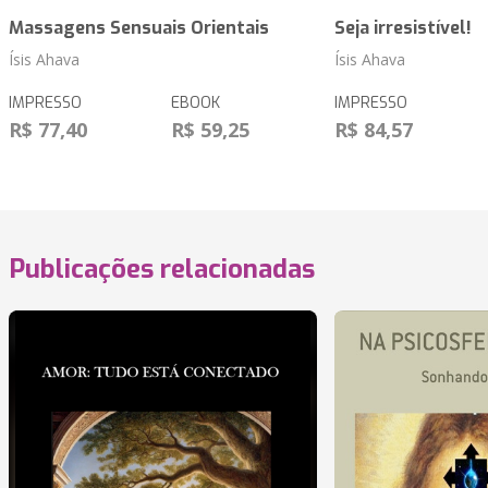
Massagens Sensuais Orientais
Seja irresistível!
Ísis Ahava
Ísis Ahava
IMPRESSO
EBOOK
IMPRESSO
R$ 77,40
R$ 59,25
R$ 84,57
Publicações relacionadas