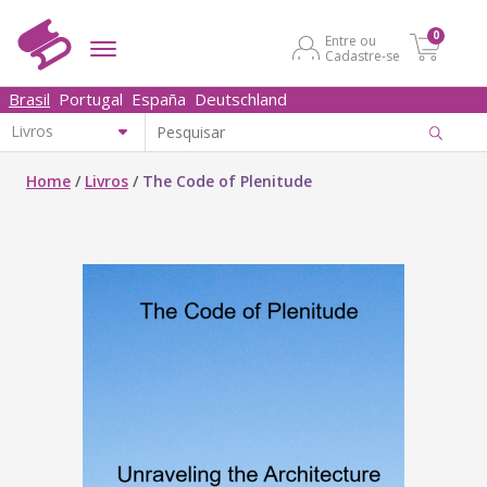
0
Entre ou
Cadastre-se
Brasil
Portugal
España
Deutschland
Home
/
Livros
/
The Code of Plenitude