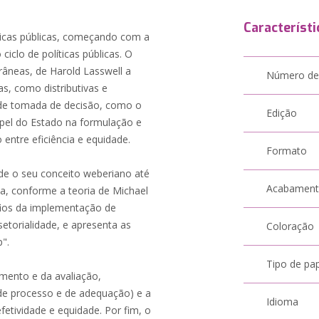
Característi
ticas públicas, começando com a
ciclo de políticas públicas. O
râneas, de Harold Lasswell a
Número de
as, como distributivas e
s de tomada de decisão, como o
Edição
apel do Estado na formulação e
entre eficiência e equidade.
Formato
de o seu conceito weberiano até
Acabamen
ua, conforme a teoria de Michael
afios da implementação de
setorialidade, e apresenta as
Coloração
".
Tipo de pa
mento e da avaliação,
de processo e de adequação) e a
Idioma
etividade e equidade. Por fim, o