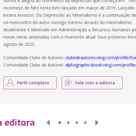
humor e alegria ao sofrimento da depressão que começa em "Te
recomeço de fato neste livro lançado em março de 2019. Lançado n
livraria Amazon, Da Depressão ao Minimalismo é a continuação de
no reencontro do autor consigo mesmo através do minimalismo.
Atualmente é Mestrado em Administração e Recursos Humanos pe
novas obras antenadas com o momento atual. Seus próximos livros
agosto de 2025.
Comunidade Clube de Autores:
clubedeautores.ning.com/profile/Ev
Comunidade Clube de Autores:
alphagraphicsbook.ning.com/profile
Perfil completo
Fale com a editora
 editora