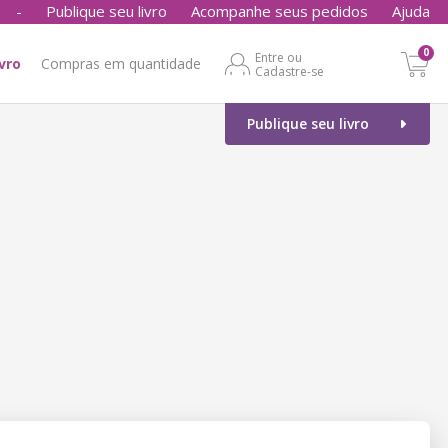
-
Publique seu livro
Acompanhe seus pedidos
Ajuda
0
Entre ou
ivro
Compras em quantidade
Cadastre-se
Publique seu livro