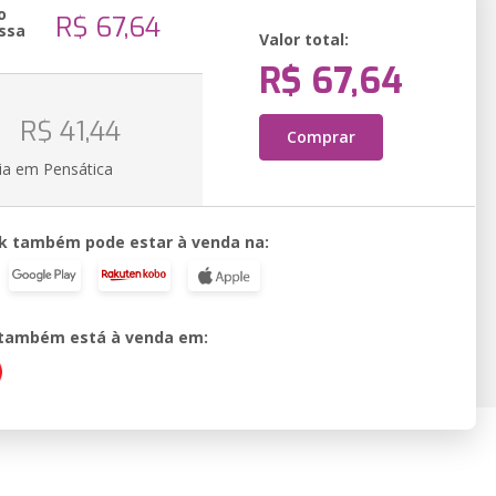
o
R$ 67,64
ssa
Valor total:
R$ 67,64
o
R$ 41,44
Comprar
ia em Pensática
k também pode estar à venda na:
o também está à venda em: