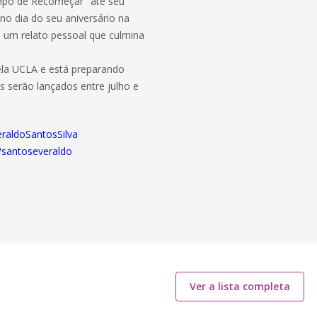
mpo de Recomeçar" até seu
o dia do seu aniversário na
 um relato pessoal que culmina
la UCLA e está preparando
 serão lançados entre julho e
eraldoSantosSilva
/santoseveraldo
Ver a lista completa