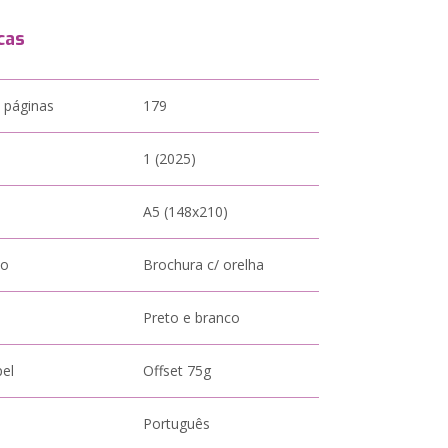
cas
 páginas
179
1 (2025)
A5 (148x210)
to
Brochura c/ orelha
Preto e branco
pel
Offset 75g
Português