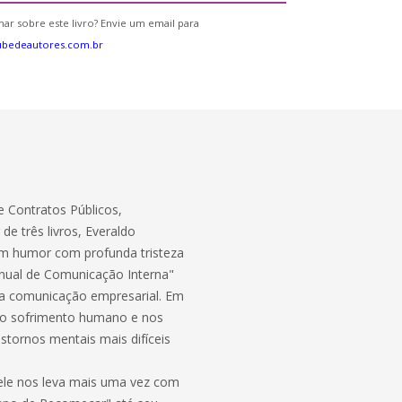
ar sobre este livro? Envie um email para
ubedeautores.com.br
 Contratos Públicos,
e três livros, Everaldo
lam humor com profunda tristeza
anual de Comunicação Interna"
a comunicação empresarial. Em
ao sofrimento humano e nos
stornos mentais mais difíceis
ele nos leva mais uma vez com