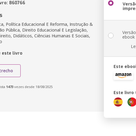
ivro: 860766
Versã
impre
s
ica, Política Educacional E Reforma, Instrução &
o Pública, Direito Educacional E Legislação,
Versã
ireito, Didáticos, Ciências Humanas E Sociais,
ebook
o
Le
 este livro
Este eboo
trecho
ista
1473
vezes desde 18/08/2025
Este livr