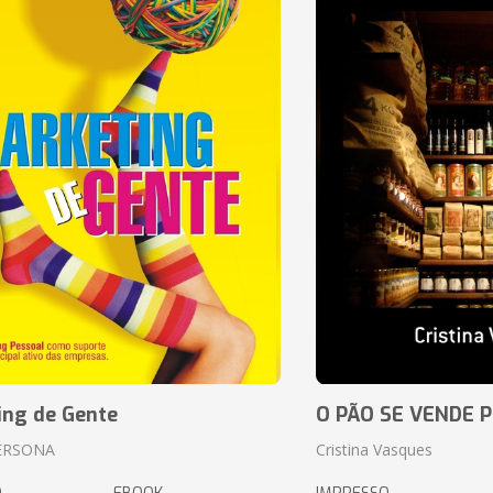
ing de Gente
O PÃO SE VENDE 
ERSONA
Cristina Vasques