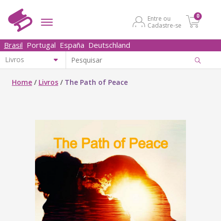
0
Entre ou
Cadastre-se
Brasil
Portugal
España
Deutschland
Home
/
Livros
/
The Path of Peace