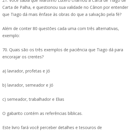
21. Você sabia que Martinho Lutero chamou a Carta de Tiago de
Carta de Palha, e questionou sua validade no Cânon por entender
que Tiago dá mais ênfase às obras do que a salvação pela fé?
Além de conter 80 questões cada uma com três alternativas,
exemplo:
70. Quais são os três exemplos de paciência que Tiago dá para
encorajar os crentes?
a) lavrador, profetas e Jó
b) lavrador, semeador e Jó
c) semeador, trabalhador e Elias
O gabarito contém as referências bíblicas.
Este livro fará você perceber detalhes e tesouros de