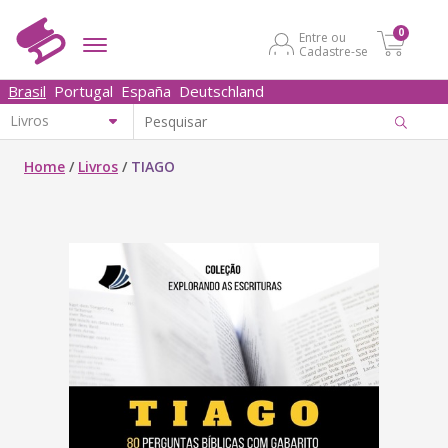
0
Entre ou
Cadastre-se
Brasil
Portugal
España
Deutschland
Home
/
Livros
/
TIAGO