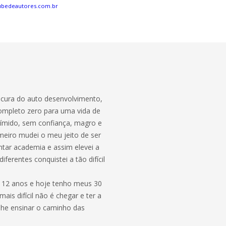
ubedeautores.com.br
cura do auto desenvolvimento,
completo zero para uma vida de
 tímido, sem confiança, magro e
eiro mudei o meu jeito de ser
entar academia e assim elevei a
ferentes conquistei a tão difícil
s 12 anos e hoje tenho meus 30
is difícil não é chegar e ter a
he ensinar o caminho das