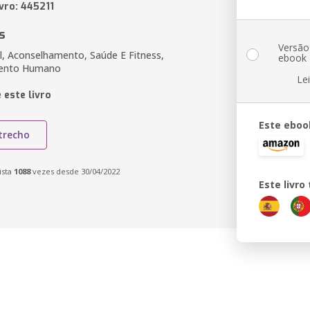
vro: 445211
s
Versão
l, Aconselhamento, Saúde E Fitness,
ebook
mento Humano
Le
 este livro
Este eboo
trecho
ista
1088
vezes desde 30/04/2022
Este livr