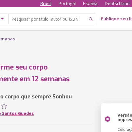
Brasil
Portugal
España
Deutschland
Publique seu l
semanas
orme seu corpo
mente em 12 semanas
 o corpo que sempre Sonhou
o Santos Guedes
Versã
impre
Coloraç