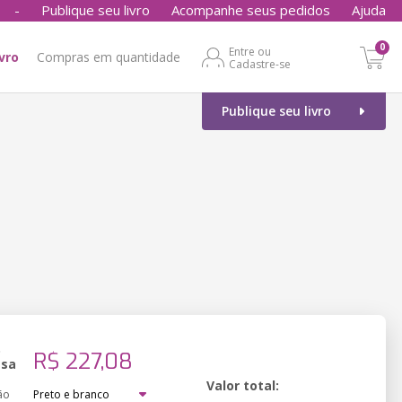
-
Publique seu livro
Acompanhe seus pedidos
Ajuda
0
Entre ou
ivro
Compras em quantidade
Cadastre-se
Publique seu livro
o
R$ 227,08
ssa
Valor total:
ão