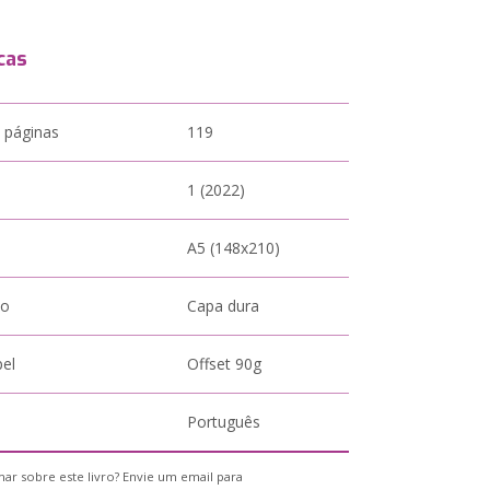
cas
 páginas
119
1 (2022)
A5 (148x210)
to
Capa dura
pel
Offset 90g
Português
ar sobre este livro? Envie um email para