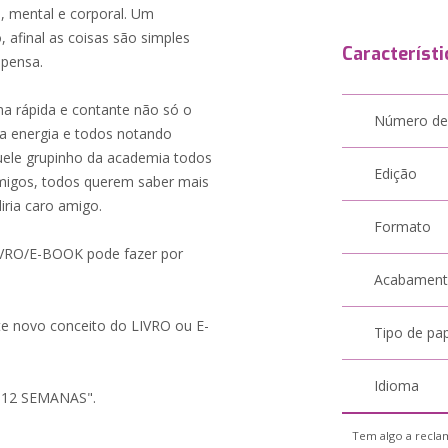
a, mental e corporal. Um
afinal as coisas são simples
Característi
pensa.
ma rápida e contante não só o
Número de
ma energia e todos notando
quele grupinho da academia todos
Edição
migos, todos querem saber mais
iria caro amigo.
Formato
IVRO/E-BOOK pode fazer por
Acabamen
e novo conceito do LIVRO ou E-
Tipo de pa
Idioma
12 SEMANAS".
Tem algo a reclam