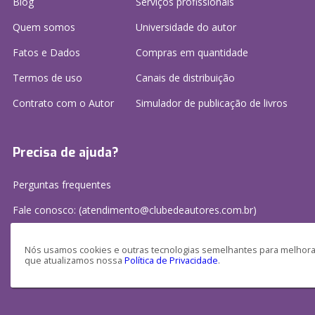
Blog
Serviços profissionais
Quem somos
Universidade do autor
Fatos e Dados
Compras em quantidade
Termos de uso
Canais de distribuição
Contrato com o Autor
Simulador de publicação
de livros
Precisa de ajuda?
Perguntas frequentes
Fale conosco: (atendimento@clubedeautores.com.br)
Nós usamos cookies e outras tecnologias semelhantes para melhorar
que atualizamos nossa
Política de Privacidade
.
Clube de Autores Publicações S/A - CNPJ: 16.779.786/0001-27
Av. Juscelino Kubitscheck, 350 - 2 andar - Centro, Joinville - SC, 89201-100