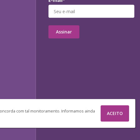
E-mail*
Assinar
 concorda com tal monitoramento. Informamos ainda
ACEITO