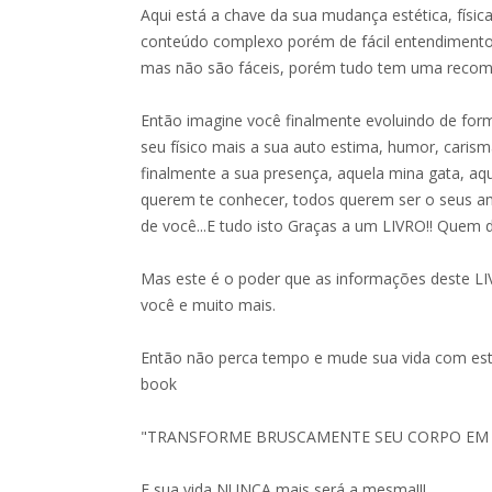
Aqui está a chave da sua mudança estética, físic
conteúdo complexo porém de fácil entendimento, 
mas não são fáceis, porém tudo tem uma recom
Então imagine você finalmente evoluindo de for
seu físico mais a sua auto estima, humor, caris
finalmente a sua presença, aquela mina gata, a
querem te conhecer, todos querem ser o seus a
de você...E tudo isto Graças a um LIVRO!! Quem d
Mas este é o poder que as informações deste L
você e muito mais.
Então não perca tempo e mude sua vida com est
book
"TRANSFORME BRUSCAMENTE SEU CORPO EM 
E sua vida NUNCA mais será a mesma!!!