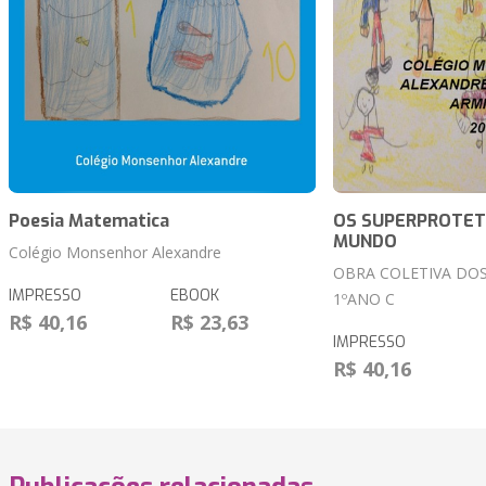
Poesia Matematica
OS SUPERPROTET
MUNDO
Colégio Monsenhor Alexandre
OBRA COLETIVA DO
IMPRESSO
EBOOK
1ºANO C
R$ 40,16
R$ 23,63
IMPRESSO
R$ 40,16