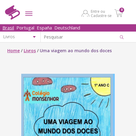
0
Entre ou
Cadastre-se
Brasil
Portugal
España
Deutschland
Home
/
Livros
/
Uma viagem ao mundo dos doces