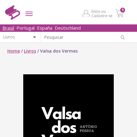
0
Entre ou
Cadastre-se
Brasil
Portugal
España
Deutschland
Home
/
Livros
/
Valsa dos Vermes