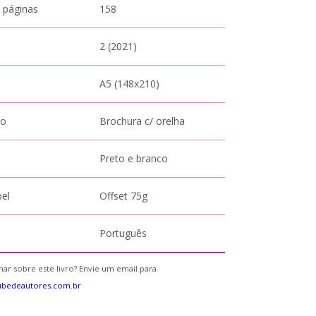
 páginas
158
2 (2021)
A5 (148x210)
to
Brochura c/ orelha
Preto e branco
pel
Offset 75g
Português
ar sobre este livro? Envie um email para
ubedeautores.com.br