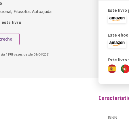
s
Este livro
cional, Filosofia, Autoajuda
 este livro
Este eboo
trecho
ista
1978
vezes desde 01/04/2021
Este livr
Característi
ISBN