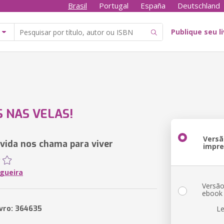
Brasil
Portugal
España
Deutschland
Publique seu l
 NAS VELAS!
Versã
vida nos chama para viver
impr
igueira
Versã
ebook
ivro: 364635
Le