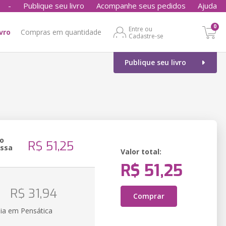
-
Publique seu livro
Acompanhe seus pedidos
Ajuda
0
Entre ou
ivro
Compras em quantidade
Cadastre-se
Publique seu livro
o
R$ 51,25
essa
Valor total:
R$ 51,25
o
R$ 31,94
Comprar
ia em Pensática