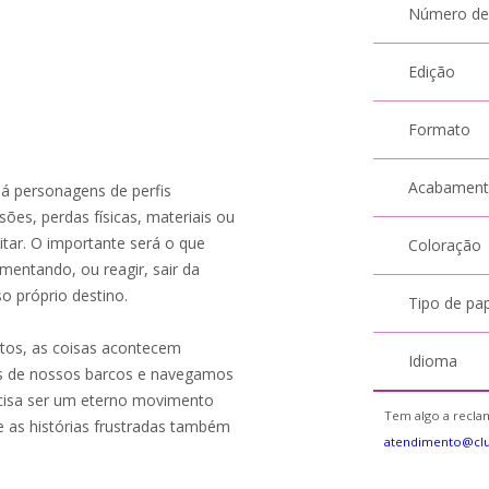
Número de
Edição
Formato
Acabamen
á personagens de perfis
sões, perdas físicas, materiais ou
tar. O importante será o que
Coloração
mentando, ou reagir, sair da
o próprio destino.
Tipo de pa
tos, as coisas acontecem
Idioma
as de nossos barcos e navegamos
cisa ser um eterno movimento
Tem algo a reclam
 as histórias frustradas também
atendimento@cl