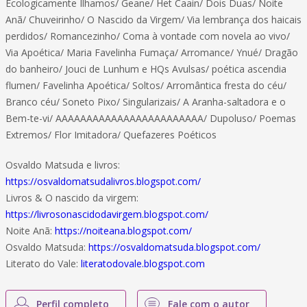
Ecologicamente Ilhamos/ Geane/ Het Caain/ Dois Duas/ Noite
Anã/ Chuveirinho/ O Nascido da Virgem/ Via lembrança dos haicais
perdidos/ Romancezinho/ Coma à vontade com novela ao vivo/
Via Apoética/ Maria Favelinha Fumaça/ Arromance/ Ynué/ Dragão
do banheiro/ Jouci de Lunhum e HQs Avulsas/ poética ascendia
flumen/ Favelinha Apoética/ Soltos/ Arromântica fresta do céu/
Branco céu/ Soneto Pixo/ Singularizais/ A Aranha-saltadora e o
Bem-te-vi/ AAAAAAAAAAAAAAAAAAAAAAAA/ Dupoluso/ Poemas
Extremos/ Flor Imitadora/ Quefazeres Poéticos
Osvaldo Matsuda e livros:
https://osvaldomatsudalivros.blogspot.com/
Livros & O nascido da virgem:
https://livrosonascidodavirgem.blogspot.com/
Noite Anã:
https://noiteana.blogspot.com/
Osvaldo Matsuda:
https://osvaldomatsuda.blogspot.com/
Literato do Vale:
literatodovale.blogspot.com
Perfil completo
Fale com o autor