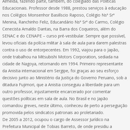
Almeida, fazendo parte, também, do colegiado das Políticas
Educacionais. Professor desde 1988, prestou serviços à educação
nos Colégios Monsenhor Basilíscio Raposo, Colégio Nsª Srª
Menina, Ranchinho Feliz, Educandário Nsª Srª do Carmo, Colégio
Cenecista Arnaldo Dantas, na Barra dos Coqueiros, além do
SENAC e do CENAPE – curso pré-vestibular. Sempre que possível,
levou oficiais da polícia militar à sala de aula para darem palestras
contra o uso de entorpecentes. Em 1992, viajou para o Japão,
onde trabalhou na Mitsubishi Motors Corporation, sediada na
cidade de Nagoya, retornando em 1994. Primeiro representante
da Anistia internacional em Sergipe, foi graças ao seu esforço
decisivo junto ao Ministério da Justiça do Governo Peruano, sob a
ditadura Fujimori, que a Anistia conseguiu a liberdade para um
outro professor, injustamente encarcerado por comentar
questões políticas em sala de aula. No Brasil e no Japão
comandou greves, neste último, conheceu de perto a perseguição
promovida pelos sindicatos patronais ao proletariado.
De 2005 a 2012, ocupou o cargo de Assessor Jurídico na
Prefeitura Municipal de Tobias Barreto, de onde presidiu a