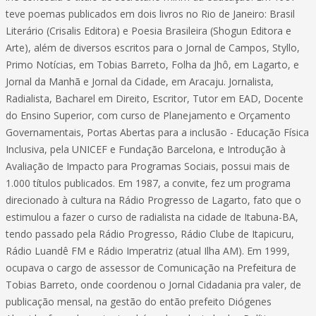
teve poemas publicados em dois livros no Rio de Janeiro: Brasil
Literário (Crisalis Editora) e Poesia Brasileira (Shogun Editora e
Arte), além de diversos escritos para o Jornal de Campos, Styllo,
Primo Notícias, em Tobias Barreto, Folha da Jhô, em Lagarto, e
Jornal da Manhã e Jornal da Cidade, em Aracaju. Jornalista,
Radialista, Bacharel em Direito, Escritor, Tutor em EAD, Docente
do Ensino Superior, com curso de Planejamento e Orçamento
Governamentais, Portas Abertas para a inclusão - Educação Física
Inclusiva, pela UNICEF e Fundação Barcelona, e Introdução à
Avaliação de Impacto para Programas Sociais, possui mais de
1.000 títulos publicados. Em 1987, a convite, fez um programa
direcionado à cultura na Rádio Progresso de Lagarto, fato que o
estimulou a fazer o curso de radialista na cidade de Itabuna-BA,
tendo passado pela Rádio Progresso, Rádio Clube de Itapicuru,
Rádio Luandê FM e Rádio Imperatriz (atual Ilha AM). Em 1999,
ocupava o cargo de assessor de Comunicação na Prefeitura de
Tobias Barreto, onde coordenou o Jornal Cidadania pra valer, de
publicação mensal, na gestão do então prefeito Diógenes