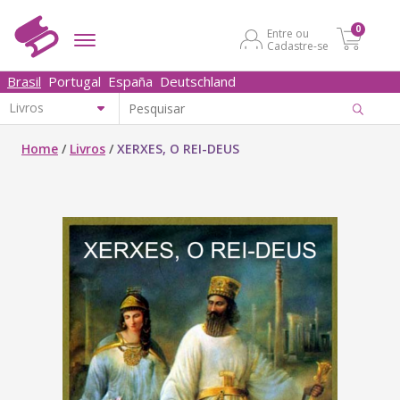
0
Entre ou
Cadastre-se
Brasil
Portugal
España
Deutschland
Home
/
Livros
/
XERXES, O REI-DEUS