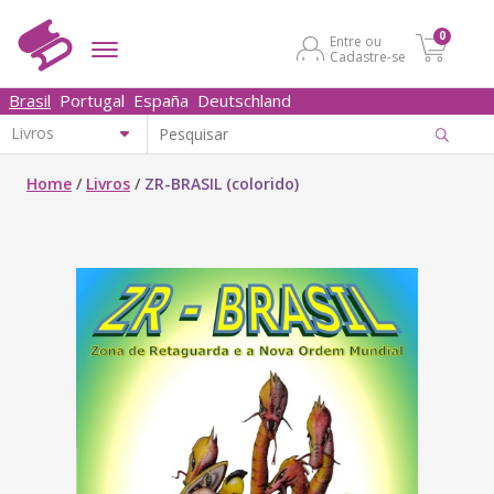
0
Entre ou
Cadastre-se
Brasil
Portugal
España
Deutschland
Home
/
Livros
/
ZR-BRASIL (colorido)