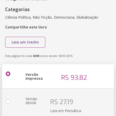
Categorias
Ciência Política, Não Ficção, Democracia, Globalização
Compartilhe este livro
Leia um trecho
Esta página foi vista
8298
vezes desde 18/01/2016
Versão
R$ 93,82
impressa
Versão
R$ 27,19
ebook
Leia em Pensática