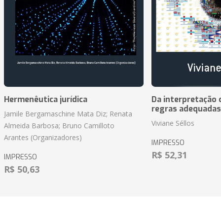
Hermenêutica jurídica
Da interpretação c
regras adequadas
Jamile Bergamaschine Mata Diz; Renata
Viviane Séllos
Almeida Barbosa; Bruno Camilloto
Arantes (Organizadores)
IMPRESSO
R$ 52,31
IMPRESSO
R$ 50,63