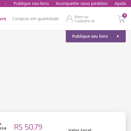
-
Publique seu livro
Acompanhe seus pedidos
Ajuda
0
Entre ou
ivro
Compras em quantidade
Cadastre-se
Publique seu livro
o
R$ 50,79
ssa
Valor total: