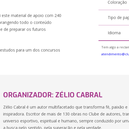
Coloração
 este material de apoio com 240
Tipo de pa
 abrangendo todo o conteúdo
e de preparar os futuros
Idioma
Tem algo a reclam
us estudos para um dos concursos
atendimento@cl
ORGANIZADOR: ZÉLIO CABRAL
Zélio Cabral é um autor multifacetado que transforma fé, paixão e 
inspiradora. Escritor de mais de 130 obras no Clube de autores, tra
universo esportivo, espiritual e humano, sempre conduzido por uma
a busca pelo sentido, pela superação e pela verdade.