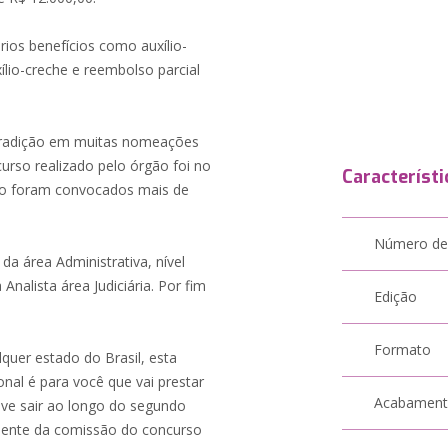
ários benefícios como auxílio-
ílio-creche e reembolso parcial
 tradição em muitas nomeações
urso realizado pelo órgão foi no
Característi
to foram convocados mais de
Número de
a área Administrativa, nível
Analista área Judiciária. Por fim
Edição
Formato
lquer estado do Brasil, esta
onal é para você que vai prestar
Acabamen
eve sair ao longo do segundo
dente da comissão do concurso