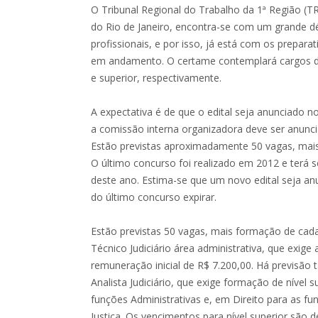
O Tribunal Regional do Trabalho da 1ª Região (
do Rio de Janeiro, encontra-se com um grande dé
profissionais, e por isso, já está com os prepar
em andamento. O certame contemplará cargos de 
e superior, respectivamente.
A expectativa é de que o edital seja anunciado 
a comissão interna organizadora deve ser anun
Estão previstas aproximadamente 50 vagas, mais
O último concurso foi realizado em 2012 e terá 
deste ano. Estima-se que um novo edital seja an
do último concurso expirar.
Estão previstas 50 vagas, mais formação de cada
Técnico Judiciário área administrativa, que exige
remuneração inicial de R$ 7.200,00. Há previsã
Analista Judiciário, que exige formação de nível 
funções Administrativas e, em Direito para as funç
Justiça. Os vencimentos para nível superior são d