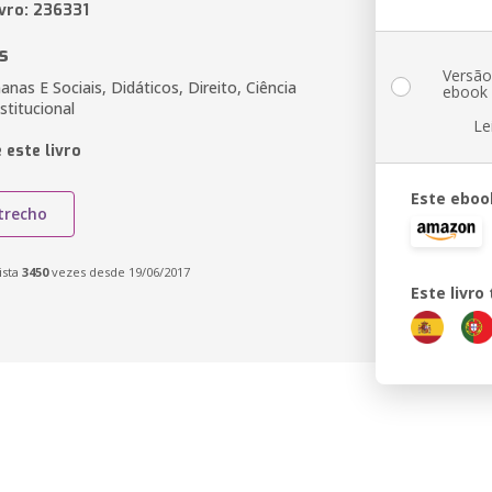
ivro: 236331
s
Versã
nas E Sociais, Didáticos, Direito, Ciência
ebook
stitucional
Le
 este livro
Este eboo
trecho
ista
3450
vezes desde 19/06/2017
Este livr