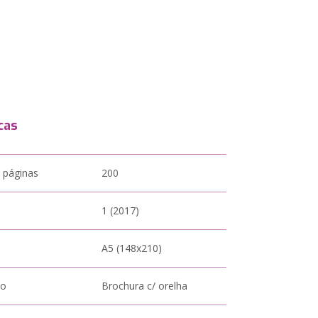
cas
 páginas
200
1 (2017)
A5 (148x210)
to
Brochura c/ orelha