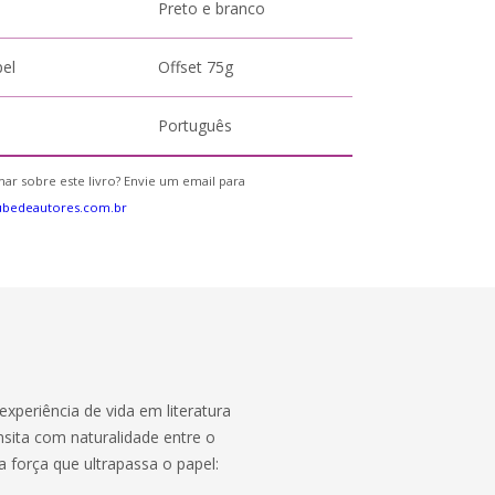
Preto e branco
pel
Offset 75g
Português
ar sobre este livro? Envie um email para
ubedeautores.com.br
experiência de vida em literatura
nsita com naturalidade entre o
 força que ultrapassa o papel: