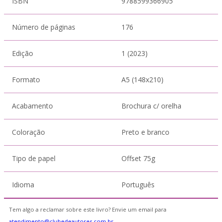
ISBN
9788599366905
Número de páginas
176
Edição
1 (2023)
Formato
A5 (148x210)
Acabamento
Brochura c/ orelha
Coloração
Preto e branco
Tipo de papel
Offset 75g
Idioma
Português
Tem algo a reclamar sobre este livro? Envie um email para
atendimento@clubedeautores.com.br