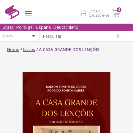
0
Entre ou
Cadastre-se
Brasil
Portugal
España
Deutschland
Home
/
Livros
/
A CASA GRANDE DOS LENÇÓIS