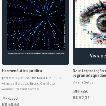
Hermenêutica jurídica
Da interpretação c
regras adequadas
Jamile Bergamaschine Mata Diz; Renata
Viviane Séllos
Almeida Barbosa; Bruno Camilloto
Arantes (Organizadores)
IMPRESSO
R$ 52,31
IMPRESSO
R$ 50,63