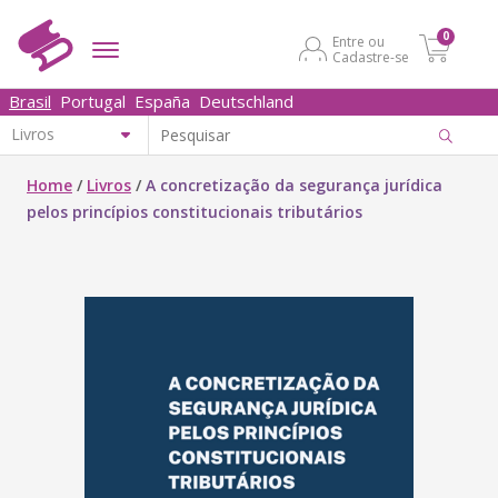
0
Entre ou
Cadastre-se
Brasil
Portugal
España
Deutschland
Home
/
Livros
/
A concretização da segurança jurídica
pelos princípios constitucionais tributários