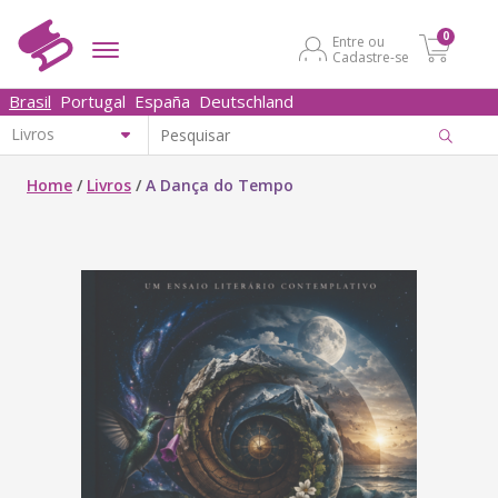
0
Entre ou
Cadastre-se
Brasil
Portugal
España
Deutschland
Home
/
Livros
/
A Dança do Tempo