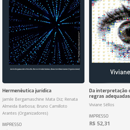
Hermenêutica jurídica
Da interpretação c
regras adequadas
Jamile Bergamaschine Mata Diz; Renata
Viviane Séllos
Almeida Barbosa; Bruno Camilloto
Arantes (Organizadores)
IMPRESSO
R$ 52,31
IMPRESSO