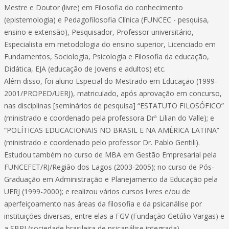
Mestre e Doutor (livre) em Filosofia do conhecimento
(epistemologia) e Pedagofilosofia Clínica (FUNCEC - pesquisa,
ensino e extensão), Pesquisador, Professor universitário,
Especialista em metodologia do ensino superior, Licenciado em
Fundamentos, Sociologia, Psicologia e Filosofia da educação,
Didática, EJA (educação de Jovens e adultos) etc.
Além disso, foi aluno Especial do Mestrado em Educação (1999-
2001/PROPED/UERJ), matriculado, após aprovação em concurso,
nas disciplinas [seminários de pesquisa] “ESTATUTO FILOSÓFICO”
(ministrado e coordenado pela professora Drª Lilian do Valle); e
“POLÍTICAS EDUCACIONAIS NO BRASIL E NA AMÉRICA LATINA”
(ministrado e coordenado pelo professor Dr. Pablo Gentili).
Estudou também no curso de MBA em Gestão Empresarial pela
FUNCEFET/RJ/Região dos Lagos (2003-2005); no curso de Pós-
Graduação em Administração e Planejamento da Educação pela
UERJ (1999-2000); e realizou vários cursos livres e/ou de
aperfeiçoamento nas áreas da filosofia e da psicanálise por
instituições diversas, entre elas a FGV (Fundação Getúlio Vargas) e
a SBPI (sociedade brasileira de psicanálise integrada).