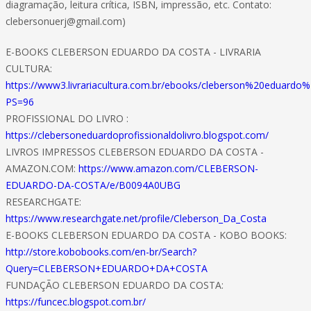
diagramação, leitura crítica, ISBN, impressão, etc. Contato:
clebersonuerj@gmail.com)
E-BOOKS CLEBERSON EDUARDO DA COSTA - LIVRARIA
CULTURA:
https://www3.livrariacultura.com.br/ebooks/cleberson%20eduard
PS=96
PROFISSIONAL DO LIVRO :
https://clebersoneduardoprofissionaldolivro.blogspot.com/
LIVROS IMPRESSOS CLEBERSON EDUARDO DA COSTA -
AMAZON.COM:
https://www.amazon.com/CLEBERSON-
EDUARDO-DA-COSTA/e/B0094A0UBG
RESEARCHGATE:
https://www.researchgate.net/profile/Cleberson_Da_Costa
E-BOOKS CLEBERSON EDUARDO DA COSTA - KOBO BOOKS:
http://store.kobobooks.com/en-br/Search?
Query=CLEBERSON+EDUARDO+DA+COSTA
FUNDAÇÃO CLEBERSON EDUARDO DA COSTA:
https://funcec.blogspot.com.br/