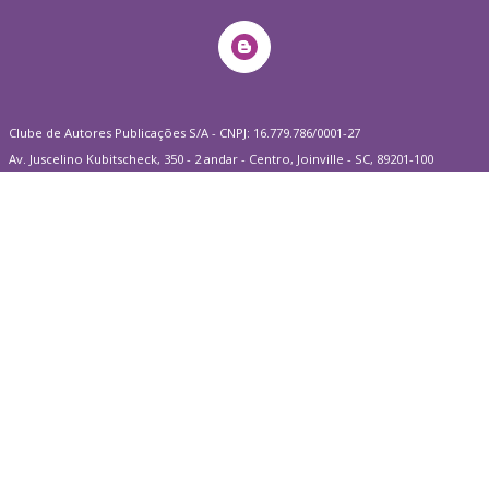
Clube de Autores Publicações S/A - CNPJ: 16.779.786/0001-27
Av. Juscelino Kubitscheck, 350 - 2 andar - Centro, Joinville - SC, 89201-100